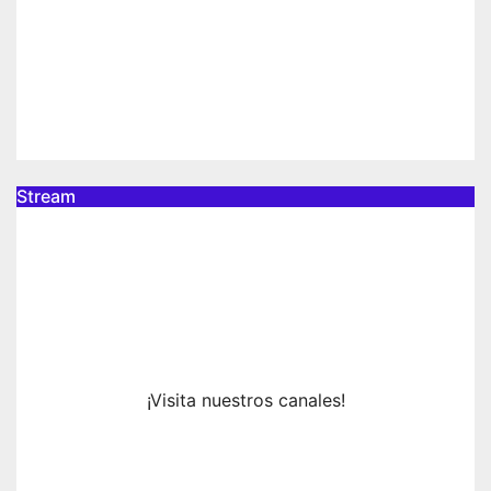
expansión conmemorativa
Celebración 30.º Aniversario del
JCC Pokémon
Jul 21, 2026
Natsumi Vélez
Stream
¡Visita nuestros canales!