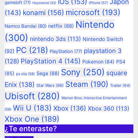
iOS
(153)
Japón
gameloft
(71)
iPhone
(57)
Hoyoverse
(53)
microsoft
(193)
konami
(156)
(143)
Nintendo
netflix
(88)
Namco Bandai
(80)
(300)
nintendo 3ds
(113)
Nintendo Switch
PC
(218)
playstation 3
(92)
PlayStation
(77)
PlayStation 4
(145)
(128)
Pokemon
(84)
PS4
Sony
(250)
square
Sega
(88)
(85)
ps vita
(58)
Steam
(190)
Enix
(138)
Star Wars
(66)
Trailer
(64)
Ubisoft
(280)
Warner Bros. Interactive Entertainment
Wii U
(183)
Xbox
(136)
Xbox 360
(113)
(58)
Xbox One
(189)
¿Te enteraste?