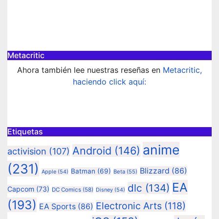
Metacritic
Ahora también lee nuestras reseñas en
Metacritic,
haciendo click aquí:
Etiquetas
anime
Android
(146)
activision
(107)
(231)
Blizzard
(86)
Batman
(69)
Apple
(54)
Beta
(55)
EA
dlc
(134)
Capcom
(73)
DC Comics
(58)
Disney
(54)
(193)
Electronic Arts
(118)
EA Sports
(86)