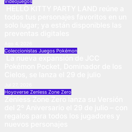
Videojuegos
HELLO KITTY PARTY LAND reúne a
todos tus personajes favoritos en un
solo lugar; ya están disponibles las
preventas digitales
Ago 4, 2026
Coleccionistas
Juegos
Pokémon
La nueva expansión de JCC
Pokémon Pocket, Dominador de los
Cielos, se lanza el 29 de julio
Jul 27, 2026
Hoyoverse
Zenless Zone Zero
Zenless Zone Zero lanza su Versión
del 2º Aniversario el 29 de julio – con
regalos para todos los jugadores y
nuevos personajes