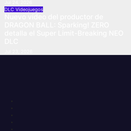
Jul 24, 2026
DLC
Videojuegos
Nuevo video del productor de
DRAGON BALL: Sparking! ZERO
detalla el Super Limit-Breaking NEO
DLC
Jul 23, 2026