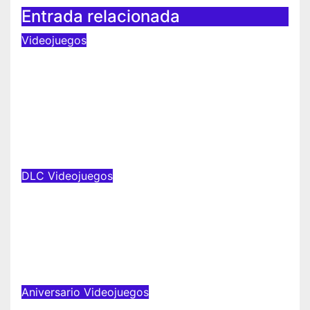
Entrada relacionada
Videojuegos
HELLO KITTY PARTY LAND reúne
a todos tus personajes favoritos
en un solo lugar; ya están
disponibles las preventas
digitales
Ago 4, 2026
Natsumi Vélez
DLC
Videojuegos
Nuevo video del productor de
DRAGON BALL: Sparking! ZERO
detalla el Super Limit-Breaking
NEO DLC
Jul 23, 2026
Natsumi Vélez
Aniversario
Videojuegos
Se revelan los productos de la