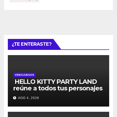
¿TE ENTERASTE?
VIDEOJUEGOS
HELLO KITTY PARTY LAND
reúne a todos tus personajes
favoritos en un solo lugar; ya
AGO 4, 2026
están disponibles las
preventas digitales