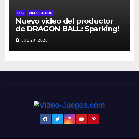
DLC
VIDEOJUEGOS
Nuevo video del productor
de DRAGON BALL: Sparking!
ZERO detalla el Super Limit-
JUL 23, 2026
Breaking NEO DLC