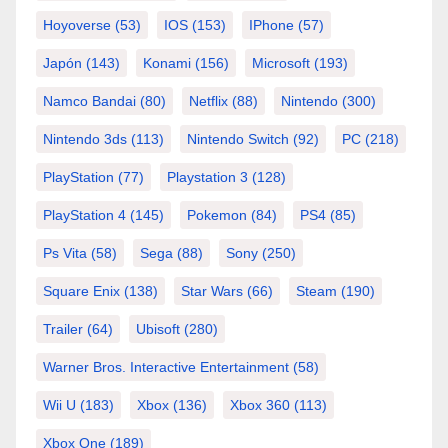
Hoyoverse
(53)
IOS
(153)
IPhone
(57)
Japón
(143)
Konami
(156)
Microsoft
(193)
Namco Bandai
(80)
Netflix
(88)
Nintendo
(300)
Nintendo 3ds
(113)
Nintendo Switch
(92)
PC
(218)
PlayStation
(77)
Playstation 3
(128)
PlayStation 4
(145)
Pokemon
(84)
PS4
(85)
Ps Vita
(58)
Sega
(88)
Sony
(250)
Square Enix
(138)
Star Wars
(66)
Steam
(190)
Trailer
(64)
Ubisoft
(280)
Warner Bros. Interactive Entertainment
(58)
Wii U
(183)
Xbox
(136)
Xbox 360
(113)
Xbox One
(189)