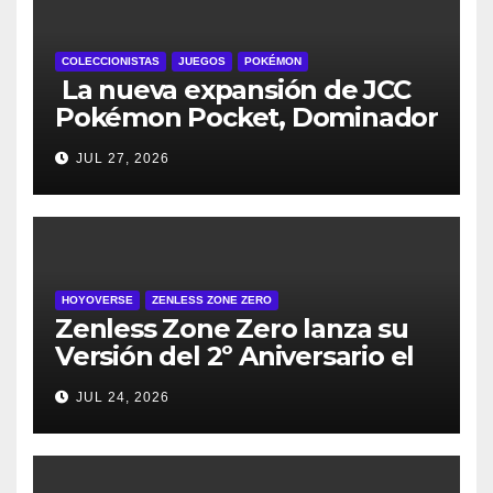
COLECCIONISTAS
JUEGOS
POKÉMON
La nueva expansión de JCC
Pokémon Pocket, Dominador
de los Cielos, se lanza el 29
JUL 27, 2026
de julio
HOYOVERSE
ZENLESS ZONE ZERO
Zenless Zone Zero lanza su
Versión del 2º Aniversario el
29 de julio – con regalos para
JUL 24, 2026
todos los jugadores y nuevos
personajes