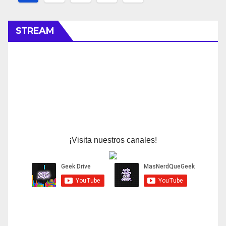
de
entradas
STREAM
¡Visita nuestros canales!