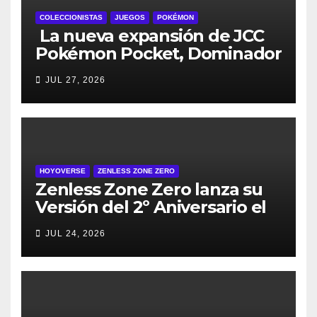
COLECCIONISTAS
JUEGOS
POKÉMON
La nueva expansión de JCC
Pokémon Pocket, Dominador
de los Cielos, se lanza el 29
JUL 27, 2026
de julio
HOYOVERSE
ZENLESS ZONE ZERO
Zenless Zone Zero lanza su
Versión del 2º Aniversario el
29 de julio – con regalos para
JUL 24, 2026
todos los jugadores y nuevos
personajes