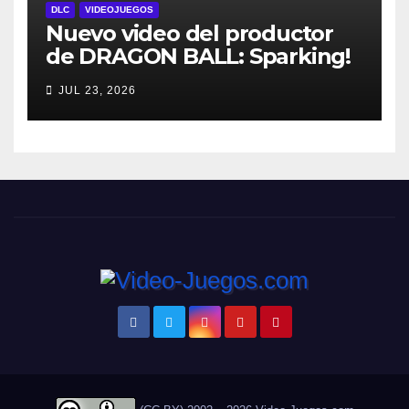
DLC
VIDEOJUEGOS
Nuevo video del productor
de DRAGON BALL: Sparking!
ZERO detalla el Super Limit-
JUL 23, 2026
Breaking NEO DLC