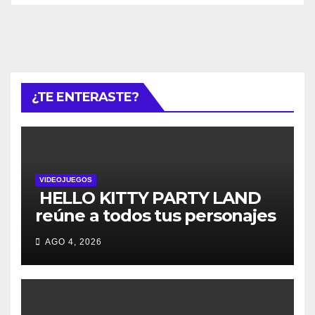
¿TE ENTERASTE?
VIDEOJUEGOS
HELLO KITTY PARTY LAND
reúne a todos tus personajes
favoritos en un solo lugar; ya
AGO 4, 2026
están disponibles las
preventas digitales