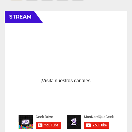
de
entradas
STREAM
¡Visita nuestros canales!