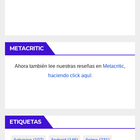
METACRITIC
Ahora también lee nuestras reseñas en
Metacritic,
haciendo click aquí:
ETIQUETAS
Activision
(107)
Android
(146)
Anime
(231)