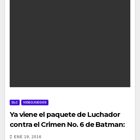
DLC
VIDEOJUEGOS
Ya viene el paquete de Luchador
contra el Crimen No. 6 de Batman:
Arkham Knight
ENE 19, 2016