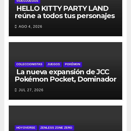
VIDEOJUEGOS
HELLO KITTY PARTY LAND
reúne a todos tus personajes
favoritos en un solo lugar; ya
AGO 4, 2026
están disponibles las
preventas digitales
COLECCIONISTAS
JUEGOS
POKÉMON
La nueva expansión de JCC
Pokémon Pocket, Dominador
de los Cielos, se lanza el 29
JUL 27, 2026
de julio
HOYOVERSE
ZENLESS ZONE ZERO