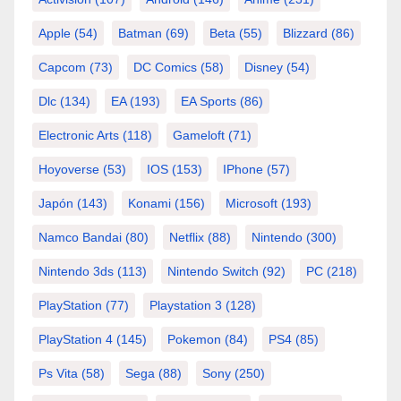
Apple
(54)
Batman
(69)
Beta
(55)
Blizzard
(86)
Capcom
(73)
DC Comics
(58)
Disney
(54)
Dlc
(134)
EA
(193)
EA Sports
(86)
Electronic Arts
(118)
Gameloft
(71)
Hoyoverse
(53)
IOS
(153)
IPhone
(57)
Japón
(143)
Konami
(156)
Microsoft
(193)
Namco Bandai
(80)
Netflix
(88)
Nintendo
(300)
Nintendo 3ds
(113)
Nintendo Switch
(92)
PC
(218)
PlayStation
(77)
Playstation 3
(128)
PlayStation 4
(145)
Pokemon
(84)
PS4
(85)
Ps Vita
(58)
Sega
(88)
Sony
(250)