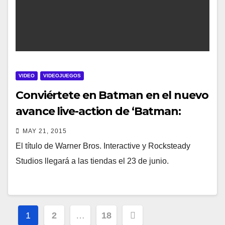
VIDEO
VIDEOJUEGOS
Conviértete en Batman en el nuevo
avance live-action de ‘Batman:
Arkham Knight’
MAY 21, 2015
El título de Warner Bros. Interactive y Rocksteady
Studios llegará a las tiendas el 23 de junio.
Navegación
1
2
…
18