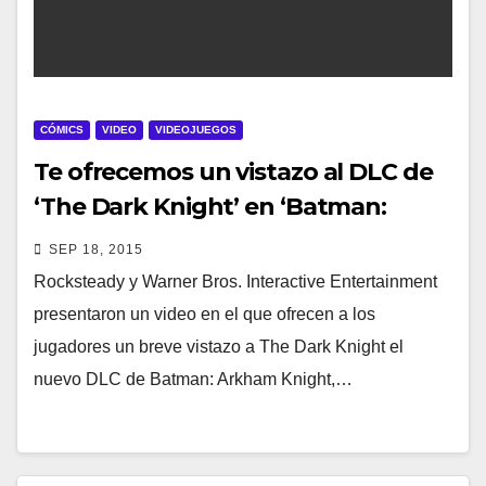
CÓMICS
VIDEO
VIDEOJUEGOS
Te ofrecemos un vistazo al DLC de
‘The Dark Knight’ en ‘Batman:
Arkham Knight’
SEP 18, 2015
Rocksteady y Warner Bros. Interactive Entertainment
presentaron un video en el que ofrecen a los
jugadores un breve vistazo a The Dark Knight el
nuevo DLC de Batman: Arkham Knight,…