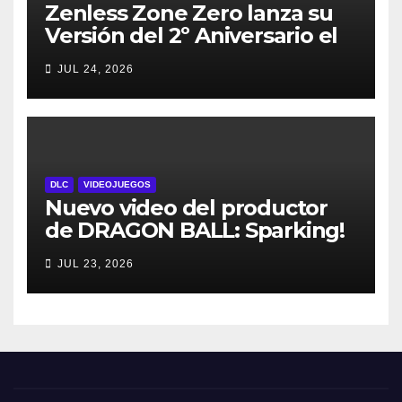
Zenless Zone Zero lanza su
Versión del 2º Aniversario el
29 de julio – con regalos para
JUL 24, 2026
todos los jugadores y nuevos
personajes
DLC
VIDEOJUEGOS
Nuevo video del productor
de DRAGON BALL: Sparking!
ZERO detalla el Super Limit-
JUL 23, 2026
Breaking NEO DLC