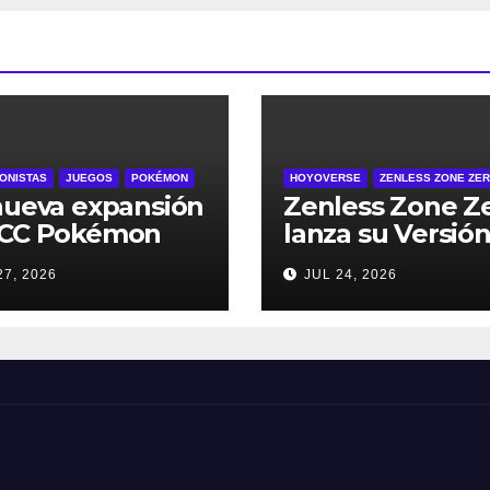
ONISTAS
JUEGOS
POKÉMON
HOYOVERSE
ZENLESS ZONE ZE
nueva expansión
Zenless Zone Z
JCC Pokémon
lanza su Versión
ket, Dominador
2º Aniversario e
27, 2026
JUL 24, 2026
os Cielos, se
de julio – con
a el 29 de julio
regalos para to
los jugadores y
nuevos persona