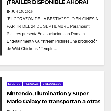
¡TRÁILER DISPONIBLE AHORA!
JUN 15, 2026
“EL CORAZÓN DE LA BESTIA” SOLO EN CINES A
PARTIR DEL 24 DE SEPTIEMBRE Paramount
Pictures presentaEn asociación con Domain
Entertainment y Gulfstream PicturesUna producción
de Wild Chickens / Temple…
EVENTOS
PELÍCULAS
VIDEOJUEGOS
Nintendo, Illumination y Super
Mario Galaxy te transportan a otras
galaxias con PASE