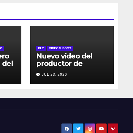
RO
DLC
VIDEOJUEGOS
ero
Nuevo video del
 del
productor de
l 29
DRAGON BALL:
JUL 23, 2026
Sparking! ZERO
dos
detalla el Super
Limit-Breaking NEO
jes
DLC