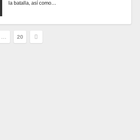
la batalla, así como…
ción
…
20
s