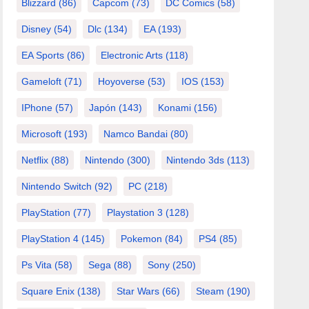
Blizzard
(86)
Capcom
(73)
DC Comics
(58)
Disney
(54)
Dlc
(134)
EA
(193)
EA Sports
(86)
Electronic Arts
(118)
Gameloft
(71)
Hoyoverse
(53)
IOS
(153)
IPhone
(57)
Japón
(143)
Konami
(156)
Microsoft
(193)
Namco Bandai
(80)
Netflix
(88)
Nintendo
(300)
Nintendo 3ds
(113)
Nintendo Switch
(92)
PC
(218)
PlayStation
(77)
Playstation 3
(128)
PlayStation 4
(145)
Pokemon
(84)
PS4
(85)
Ps Vita
(58)
Sega
(88)
Sony
(250)
Square Enix
(138)
Star Wars
(66)
Steam
(190)