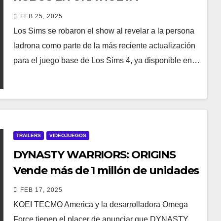
ACTUALIZACIÓN DEL JUEGO BASE
FEB 25, 2025
Los Sims se robaron el show al revelar a la persona
ladrona como parte de la más reciente actualización
para el juego base de Los Sims 4, ya disponible en…
TRAILERS
VIDEOJUEGOS
DYNASTY WARRIORS: ORIGINS
Vende más de 1 millón de unidades
en todo el mundo
FEB 17, 2025
KOEI TECMO America y la desarrolladora Omega
Force tienen el placer de anunciar que DYNASTY