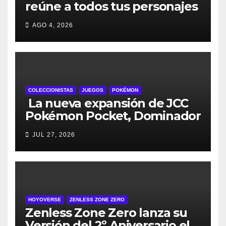
reúne a todos tus personajes
favoritos en un solo lugar; ya
AGO 4, 2026
están disponibles las
preventas digitales
COLECCIONISTAS
JUEGOS
POKÉMON
La nueva expansión de JCC
Pokémon Pocket, Dominador
de los Cielos, se lanza el 29
JUL 27, 2026
de julio
HOYOVERSE
ZENLESS ZONE ZERO
Zenless Zone Zero lanza su
Versión del 2º Aniversario el