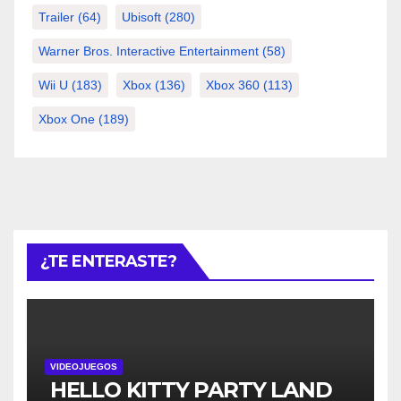
Trailer
(64)
Ubisoft
(280)
Warner Bros. Interactive Entertainment
(58)
Wii U
(183)
Xbox
(136)
Xbox 360
(113)
Xbox One
(189)
¿TE ENTERASTE?
VIDEOJUEGOS
HELLO KITTY PARTY LAND