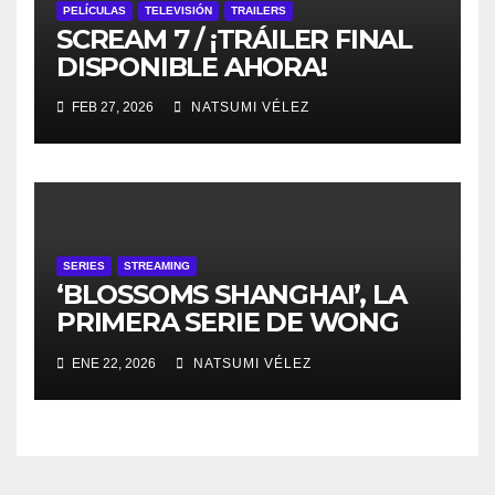
PELÍCULAS
TELEVISIÓN
TRAILERS
SCREAM 7 / ¡TRÁILER FINAL
DISPONIBLE AHORA!
FEB 27, 2026
NATSUMI VÉLEZ
SERIES
STREAMING
‘BLOSSOMS SHANGHAI’, LA
PRIMERA SERIE DE WONG
KAR WAI, LLEGA A MUBI
ENE 22, 2026
NATSUMI VÉLEZ