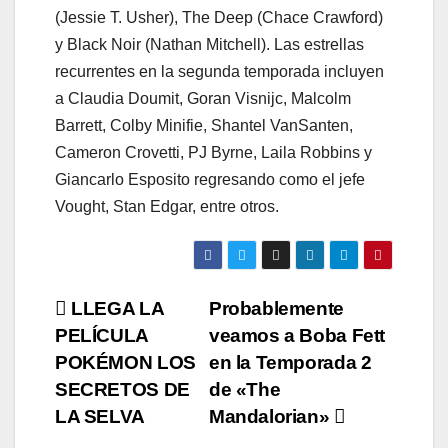
(Jessie T. Usher), The Deep (Chace Crawford)
y Black Noir (Nathan Mitchell). Las estrellas
recurrentes en la segunda temporada incluyen
a Claudia Doumit, Goran Visnijc, Malcolm
Barrett, Colby Minifie, Shantel VanSanten,
Cameron Crovetti, PJ Byrne, Laila Robbins y
Giancarlo Esposito regresando como el jefe
Vought, Stan Edgar, entre otros.
Navegación
LLEGA LA
Probablemente
PELÍCULA
veamos a Boba Fett
de
POKÉMON LOS
en la Temporada 2
entradas
SECRETOS DE
de «The
LA SELVA
Mandalorian»