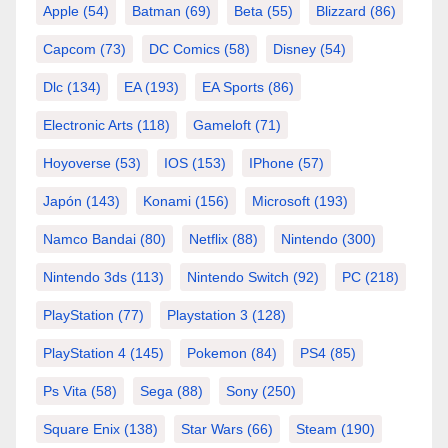
Apple
(54)
Batman
(69)
Beta
(55)
Blizzard
(86)
Capcom
(73)
DC Comics
(58)
Disney
(54)
Dlc
(134)
EA
(193)
EA Sports
(86)
Electronic Arts
(118)
Gameloft
(71)
Hoyoverse
(53)
IOS
(153)
IPhone
(57)
Japón
(143)
Konami
(156)
Microsoft
(193)
Namco Bandai
(80)
Netflix
(88)
Nintendo
(300)
Nintendo 3ds
(113)
Nintendo Switch
(92)
PC
(218)
PlayStation
(77)
Playstation 3
(128)
PlayStation 4
(145)
Pokemon
(84)
PS4
(85)
Ps Vita
(58)
Sega
(88)
Sony
(250)
Square Enix
(138)
Star Wars
(66)
Steam
(190)