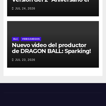
29 de julio – con regalos para
JUL 24, 2026
todos los jugadores y nuevos
personajes
DLC
VIDEOJUEGOS
Nuevo video del productor
de DRAGON BALL: Sparking!
ZERO detalla el Super Limit-
JUL 23, 2026
Breaking NEO DLC