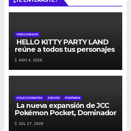
VIDEOJUEGOS
HELLO KITTY PARTY LAND
reúne a todos tus personajes
favoritos en un solo lugar; ya
AGO 4, 2026
están disponibles las
preventas digitales
COLECCIONISTAS
JUEGOS
POKÉMON
La nueva expansión de JCC
Pokémon Pocket, Dominador
de los Cielos, se lanza el 29
JUL 27, 2026
de julio