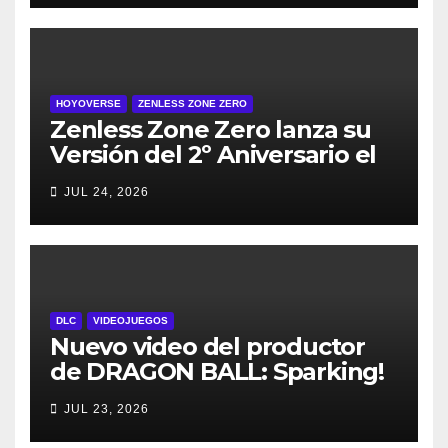
HOYOVERSE
ZENLESS ZONE ZERO
Zenless Zone Zero lanza su
Versión del 2º Aniversario el
29 de julio – con regalos para
JUL 24, 2026
todos los jugadores y nuevos
personajes
DLC
VIDEOJUEGOS
Nuevo video del productor
de DRAGON BALL: Sparking!
ZERO detalla el Super Limit-
JUL 23, 2026
Breaking NEO DLC