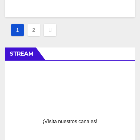
Navegación
1
2
de
entradas
STREAM
¡Visita nuestros canales!