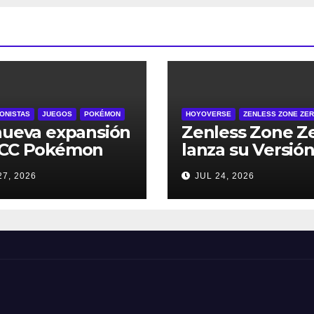
ONISTAS
JUEGOS
POKÉMON
HOYOVERSE
ZENLESS ZONE ZE
nueva expansión
Zenless Zone Z
JCC Pokémon
lanza su Versión
ket, Dominador
2º Aniversario e
27, 2026
JUL 24, 2026
os Cielos, se
de julio – con
a el 29 de julio
regalos para to
los jugadores y
nuevos persona