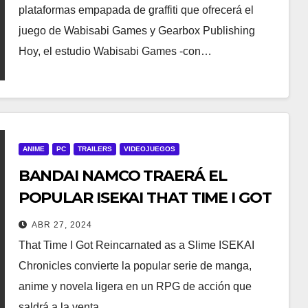
plataformas empapada de graffiti que ofrecerá el
juego de Wabisabi Games y Gearbox Publishing
Hoy, el estudio Wabisabi Games -con…
ANIME
PC
TRAILERS
VIDEOJUEGOS
BANDAI NAMCO TRAERÁ EL
POPULAR ISEKAI THAT TIME I GOT
REINCARNATED AS A SLIME A
ABR 27, 2024
CONSOLAS Y PC
That Time I Got Reincarnated as a Slime ISEKAI
Chronicles convierte la popular serie de manga,
anime y novela ligera en un RPG de acción que
saldrá a la venta…