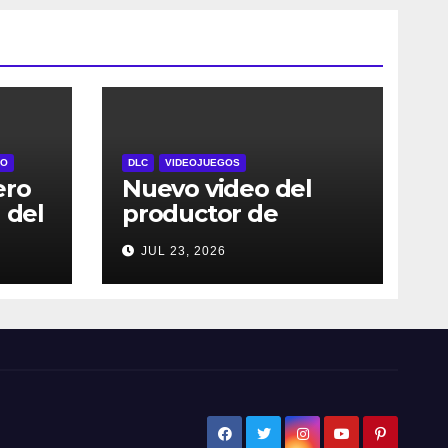
RO
DLC
VIDEOJUEGOS
ero
Nuevo video del
 del
productor de
l 29
DRAGON BALL:
JUL 23, 2026
Sparking! ZERO
dos
detalla el Super
Limit-Breaking NEO
jes
DLC