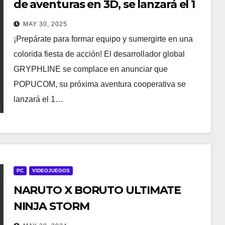
de aventuras en 3D, se lanzará el 1
de junio de 2025!
MAY 30, 2025
¡Prepárate para formar equipo y sumergirte en una
colorida fiesta de acción! El desarrollador global
GRYPHLINE se complace en anunciar que
POPUCOM, su próxima aventura cooperativa se
lanzará el 1…
PC
VIDEOJUEGOS
NARUTO X BORUTO ULTIMATE
NINJA STORM
CONNECTIONS AGREGA EL DLC 3