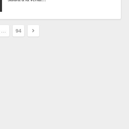
ción
…
94
s