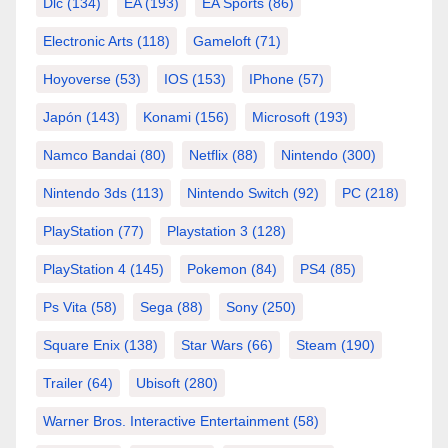
Dlc
(134)
EA
(193)
EA Sports
(86)
Electronic Arts
(118)
Gameloft
(71)
Hoyoverse
(53)
IOS
(153)
IPhone
(57)
Japón
(143)
Konami
(156)
Microsoft
(193)
Namco Bandai
(80)
Netflix
(88)
Nintendo
(300)
Nintendo 3ds
(113)
Nintendo Switch
(92)
PC
(218)
PlayStation
(77)
Playstation 3
(128)
PlayStation 4
(145)
Pokemon
(84)
PS4
(85)
Ps Vita
(58)
Sega
(88)
Sony
(250)
Square Enix
(138)
Star Wars
(66)
Steam
(190)
Trailer
(64)
Ubisoft
(280)
Warner Bros. Interactive Entertainment
(58)