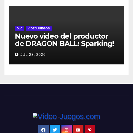
personajes
DLC
VIDEOJUEGOS
Nuevo video del productor
de DRAGON BALL: Sparking!
ZERO detalla el Super Limit-
JUL 23, 2026
Breaking NEO DLC