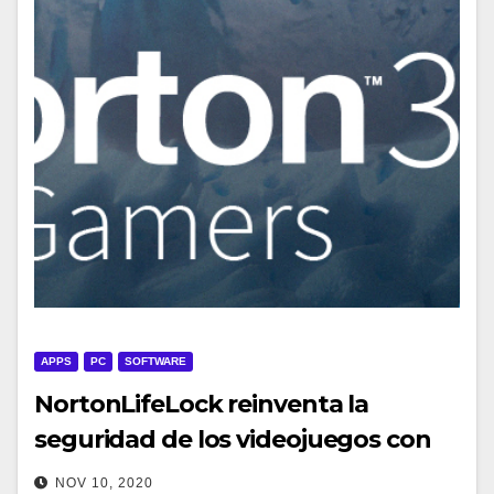
APPS
PC
SOFTWARE
NortonLifeLock reinventa la
seguridad de los videojuegos con
Norton 360 para los videojugadores
NOV 10, 2020