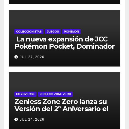
preventas digitales
COLECCIONISTAS
JUEGOS
POKÉMON
La nueva expansión de JCC
Pokémon Pocket, Dominador
de los Cielos, se lanza el 29
JUL 27, 2026
de julio
HOYOVERSE
ZENLESS ZONE ZERO
Zenless Zone Zero lanza su
Versión del 2º Aniversario el
29 de julio – con regalos para
JUL 24, 2026
todos los jugadores y nuevos