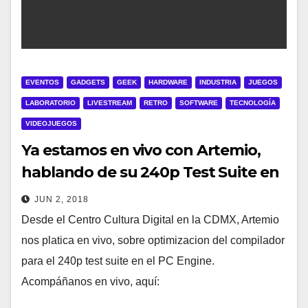
EVENTOS
GADGETS
GEEK
HARDWARE
INDUSTRIA
JUEGOS
LABORATORIO
LIVESTREAM
RETRO
SOFTWARE
TECNOLOGÍA
VIDEOJUEGOS
Ya estamos en vivo con Artemio,
hablando de su 240p Test Suite en
PC Engine
JUN 2, 2018
Desde el Centro Cultura Digital en la CDMX, Artemio
nos platica en vivo, sobre optimizacion del compilador
para el 240p test suite en el PC Engine.
Acompáñanos en vivo, aquí: