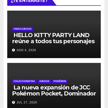
¿TE ENTERASTE?
VIDEOJUEGOS
HELLO KITTY PARTY LAND
reúne a todos tus personajes
favoritos en un solo lugar; ya
AGO 4, 2026
están disponibles las
preventas digitales
COLECCIONISTAS
JUEGOS
POKÉMON
La nueva expansión de JCC
Pokémon Pocket, Dominador
de los Cielos, se lanza el 29
JUL 27, 2026
de julio