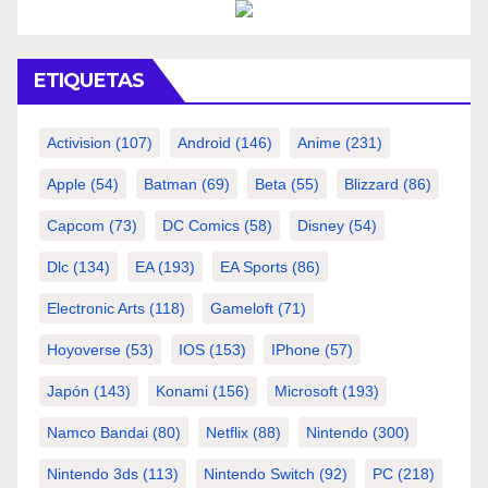
ETIQUETAS
Activision
(107)
Android
(146)
Anime
(231)
Apple
(54)
Batman
(69)
Beta
(55)
Blizzard
(86)
Capcom
(73)
DC Comics
(58)
Disney
(54)
Dlc
(134)
EA
(193)
EA Sports
(86)
Electronic Arts
(118)
Gameloft
(71)
Hoyoverse
(53)
IOS
(153)
IPhone
(57)
Japón
(143)
Konami
(156)
Microsoft
(193)
Namco Bandai
(80)
Netflix
(88)
Nintendo
(300)
Nintendo 3ds
(113)
Nintendo Switch
(92)
PC
(218)