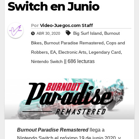
Switch en Junio
Por
Video-Juegos.com Staff
,
Big Surf Island
Burnout
ABR 30, 2020
,
,
Bikes
Burnout Paradise Remastered
Cops and
,
,
,
,
Robbers
EA
Electronic Arts
Legendary Card
|| 686 lecturas
Nintendo Switch
Burnout Paradise Remastered
llega a
Nintendo Switch el próximo 19 de junio 2020, y