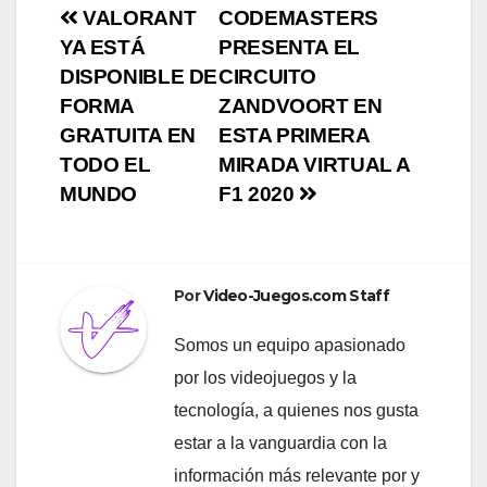
Navegación
VALORANT
CODEMASTERS
YA ESTÁ
PRESENTA EL
de
DISPONIBLE DE
CIRCUITO
entradas
FORMA
ZANDVOORT EN
GRATUITA EN
ESTA PRIMERA
TODO EL
MIRADA VIRTUAL A
MUNDO
F1 2020
Por
Video-Juegos.com Staff
Somos un equipo apasionado
por los videojuegos y la
tecnología, a quienes nos gusta
estar a la vanguardia con la
información más relevante por y