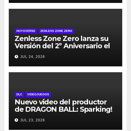
HOYOVERSE
ZENLESS ZONE ZERO
Zenless Zone Zero lanza su
Versión del 2º Aniversario el
29 de julio – con regalos para
JUL 24, 2026
todos los jugadores y nuevos
personajes
DLC
VIDEOJUEGOS
Nuevo video del productor
de DRAGON BALL: Sparking!
ZERO detalla el Super Limit-
JUL 23, 2026
Breaking NEO DLC