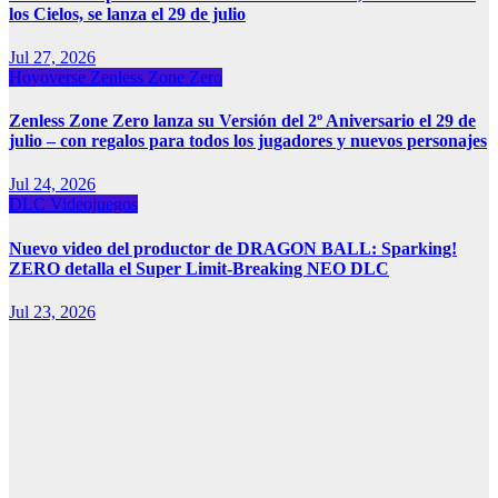
los Cielos, se lanza el 29 de julio
Jul 27, 2026
Hoyoverse
Zenless Zone Zero
Zenless Zone Zero lanza su Versión del 2º Aniversario el 29 de
julio – con regalos para todos los jugadores y nuevos personajes
Jul 24, 2026
DLC
Videojuegos
Nuevo video del productor de DRAGON BALL: Sparking!
ZERO detalla el Super Limit-Breaking NEO DLC
Jul 23, 2026