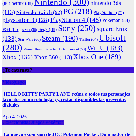
Nintendo
(300)
nintendo 3ds
netflix
(88)
(80)
PC
(218)
(113)
Nintendo Switch
(92)
PlayStation
(77)
PlayStation 4
(145)
playstation 3
(128)
Pokemon
(84)
Sony
(250)
square Enix
PS4
(85)
Sega
(88)
ps vita
(58)
Ubisoft
Steam
(190)
(138)
Star Wars
(66)
Trailer
(64)
(280)
Wii U
(183)
Warner Bros. Interactive Entertainment
(58)
Xbox One
(189)
Xbox
(136)
Xbox 360
(113)
¿Te enteraste?
Videojuegos
HELLO KITTY PARTY LAND reúne a todos tus personajes
favoritos en un solo lugar; ya están disponibles las preventas
digitales
Ago 4, 2026
Coleccionistas
Juegos
Pokémon
La nueva expansión de JCC Pokémon Pocket, Dominador de