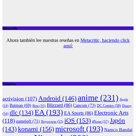
Metacritic
Ahora también lee nuestras reseñas en
Metacritic, haciendo click
aquí:
Etiquetas
anime
(231)
Android
(146)
activision
(107)
Apple
Blizzard
(86)
Capcom
(73)
Batman
(69)
(54)
Beta
(55)
DC Comics
(58)
Disney
EA
(193)
dlc
(134)
Electronic Arts
EA Sports
(86)
(54)
iOS
(153)
Japón
(118)
gameloft
(71)
iPhone
(57)
Hoyoverse
(53)
microsoft
(193)
konami
(156)
(143)
Namco Bandai