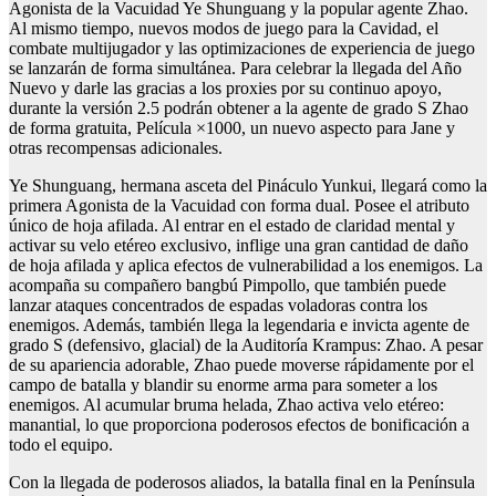
Agonista de la Vacuidad Ye Shunguang y la popular agente Zhao.
Al mismo tiempo, nuevos modos de juego para la Cavidad, el
combate multijugador y las optimizaciones de experiencia de juego
se lanzarán de forma simultánea. Para celebrar la llegada del Año
Nuevo y darle las gracias a los proxies por su continuo apoyo,
durante la versión 2.5 podrán obtener a la agente de grado S Zhao
de forma gratuita, Película ×1000, un nuevo aspecto para Jane y
otras recompensas adicionales.
Ye Shunguang, hermana asceta del Pináculo Yunkui, llegará como la
primera Agonista de la Vacuidad con forma dual. Posee el atributo
único de hoja afilada. Al entrar en el estado de claridad mental y
activar su velo etéreo exclusivo, inflige una gran cantidad de daño
de hoja afilada y aplica efectos de vulnerabilidad a los enemigos. La
acompaña su compañero bangbú Pimpollo, que también puede
lanzar ataques concentrados de espadas voladoras contra los
enemigos. Además, también llega la legendaria e invicta agente de
grado S (defensivo, glacial) de la Auditoría Krampus: Zhao. A pesar
de su apariencia adorable, Zhao puede moverse rápidamente por el
campo de batalla y blandir su enorme arma para someter a los
enemigos. Al acumular bruma helada, Zhao activa velo etéreo:
manantial, lo que proporciona poderosos efectos de bonificación a
todo el equipo.
Con la llegada de poderosos aliados, la batalla final en la Península