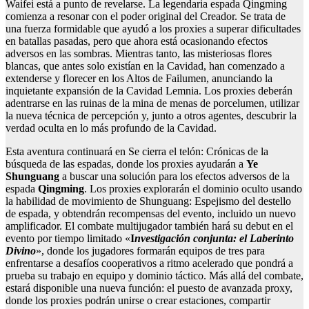
Waifei está a punto de revelarse. La legendaria espada Qingming
comienza a resonar con el poder original del Creador. Se trata de
una fuerza formidable que ayudó a los proxies a superar dificultades
en batallas pasadas, pero que ahora está ocasionando efectos
adversos en las sombras. Mientras tanto, las misteriosas flores
blancas, que antes solo existían en la Cavidad, han comenzado a
extenderse y florecer en los Altos de Failumen, anunciando la
inquietante expansión de la Cavidad Lemnia. Los proxies deberán
adentrarse en las ruinas de la mina de menas de porcelumen, utilizar
la nueva técnica de percepción y, junto a otros agentes, descubrir la
verdad oculta en lo más profundo de la Cavidad.
Esta aventura continuará en Se cierra el telón: Crónicas de la
búsqueda de las espadas, donde los proxies ayudarán a
Ye
Shunguang
a buscar una solución para los efectos adversos de la
espada
Qingming
. Los proxies explorarán el dominio oculto usando
la habilidad de movimiento de Shunguang: Espejismo del destello
de espada, y obtendrán recompensas del evento, incluido un nuevo
amplificador. El combate multijugador también hará su debut en el
evento por tiempo limitado «
I
nvestigación conjunta: el Laberinto
Divino
», donde los jugadores formarán equipos de tres para
enfrentarse a desafíos cooperativos a ritmo acelerado que pondrá a
prueba su trabajo en equipo y dominio táctico. Más allá del combate,
estará disponible una nueva función: el puesto de avanzada proxy,
donde los proxies podrán unirse o crear estaciones, compartir