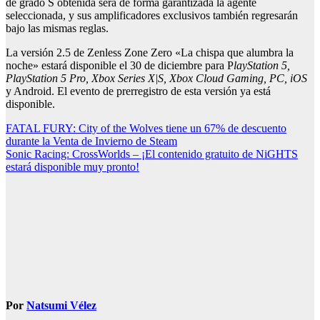
de grado S obtenida será de forma garantizada la agente
seleccionada, y sus amplificadores exclusivos también regresarán
bajo las mismas reglas.
La versión 2.5 de Zenless Zone Zero «La chispa que alumbra la
noche» estará disponible el 30 de diciembre para P
layStation 5,
PlayStation 5 Pro, Xbox Series X|S, Xbox Cloud Gaming, PC, iOS
y Android. El evento de prerregistro de esta versión ya está
disponible.
Navegación
FATAL FURY: City of the Wolves tiene un 67% de descuento
durante la Venta de Invierno de Steam
de
Sonic Racing: CrossWorlds – ¡El contenido gratuito de NiGHTS
entradas
estará disponible muy pronto!
Por
Natsumi Vélez