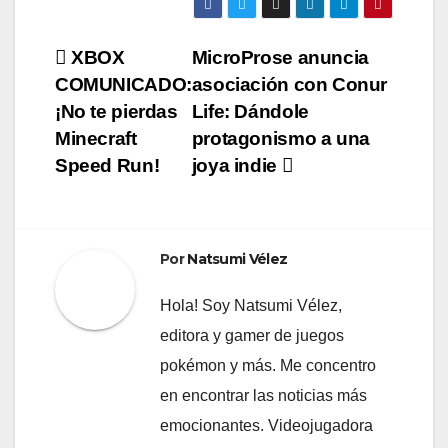
Navegación
XBOX
MicroProse anuncia
COMUNICADO:
asociación con Conur
de
¡No te pierdas
Life: Dándole
entradas
Minecraft
protagonismo a una
Speed Run!
joya indie
Por
Natsumi Vélez
Hola! Soy Natsumi Vélez,
editora y gamer de juegos
pokémon y más. Me concentro
en encontrar las noticias más
emocionantes. Videojugadora