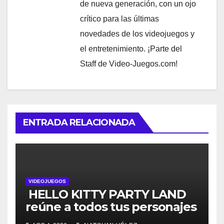
de nueva generación, con un ojo
crítico para las últimas
novedades de los videojuegos y
el entretenimiento. ¡Parte del
Staff de Video-Juegos.com!
ENTRADA RELACIONADA
VIDEOJUEGOS
HELLO KITTY PARTY LAND
reúne a todos tus personajes
favoritos en un solo lugar; ya