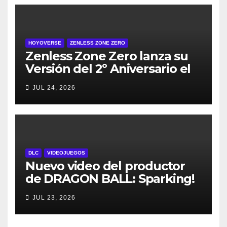
HOYOVERSE
ZENLESS ZONE ZERO
Zenless Zone Zero lanza su
Versión del 2º Aniversario el
29 de julio – con regalos para
JUL 24, 2026
todos los jugadores y nuevos
personajes
DLC
VIDEOJUEGOS
Nuevo video del productor
de DRAGON BALL: Sparking!
ZERO detalla el Super Limit-
JUL 23, 2026
Breaking NEO DLC