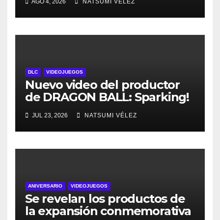
AGO 4, 2026
NATSUMI VÉLEZ
están disponibles las
preventas digitales
DLC
VIDEOJUEGOS
Nuevo video del productor
de DRAGON BALL: Sparking!
ZERO detalla el Super Limit-
JUL 23, 2026
NATSUMI VÉLEZ
Breaking NEO DLC
ANIVERSARIO
VIDEOJUEGOS
Se revelan los productos de
la expansión conmemorativa