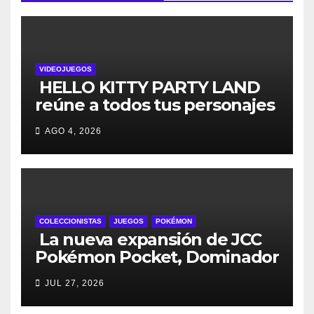
VIDEOJUEGOS
HELLO KITTY PARTY LAND
reúne a todos tus personajes
favoritos en un solo lugar; ya
AGO 4, 2026
están disponibles las
preventas digitales
COLECCIONISTAS
JUEGOS
POKÉMON
La nueva expansión de JCC
Pokémon Pocket, Dominador
de los Cielos, se lanza el 29
JUL 27, 2026
de julio