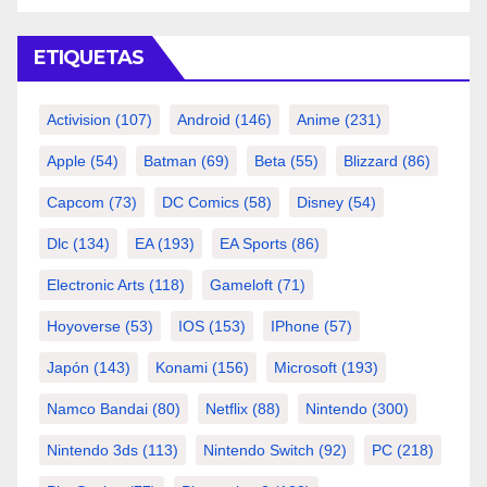
ETIQUETAS
Activision
(107)
Android
(146)
Anime
(231)
Apple
(54)
Batman
(69)
Beta
(55)
Blizzard
(86)
Capcom
(73)
DC Comics
(58)
Disney
(54)
Dlc
(134)
EA
(193)
EA Sports
(86)
Electronic Arts
(118)
Gameloft
(71)
Hoyoverse
(53)
IOS
(153)
IPhone
(57)
Japón
(143)
Konami
(156)
Microsoft
(193)
Namco Bandai
(80)
Netflix
(88)
Nintendo
(300)
Nintendo 3ds
(113)
Nintendo Switch
(92)
PC
(218)