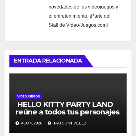
novedades de los videojuegos y
el entretenimiento. ¡Parte del
Staff de Video-Juegos.com!
ENTRADA RELACIONADA
VIDEOJUEGOS
HELLO KITTY PARTY LAND
reúne a todos tus personajes
favoritos en un solo lugar; ya
AGO 4, 2026
NATSUMI VÉLEZ
están disponibles las
preventas digitales