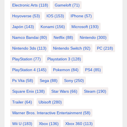
Electronic Arts
(118)
Gameloft
(71)
Hoyoverse
(53)
IOS
(153)
IPhone
(57)
Japón
(143)
Konami
(156)
Microsoft
(193)
Namco Bandai
(80)
Netflix
(88)
Nintendo
(300)
Nintendo 3ds
(113)
Nintendo Switch
(92)
PC
(218)
PlayStation
(77)
Playstation 3
(128)
PlayStation 4
(145)
Pokemon
(84)
PS4
(85)
Ps Vita
(58)
Sega
(88)
Sony
(250)
Square Enix
(138)
Star Wars
(66)
Steam
(190)
Trailer
(64)
Ubisoft
(280)
Warner Bros. Interactive Entertainment
(58)
Wii U
(183)
Xbox
(136)
Xbox 360
(113)