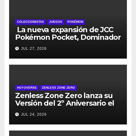
COLECCIONISTAS
JUEGOS
POKÉMON
La nueva expansión de JCC
Pokémon Pocket, Dominador
de los Cielos, se lanza el 29
JUL 27, 2026
de julio
HOYOVERSE
ZENLESS ZONE ZERO
Zenless Zone Zero lanza su
Versión del 2º Aniversario el
29 de julio – con regalos para
JUL 24, 2026
todos los jugadores y nuevos
personajes