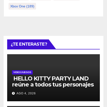
Xbox One
(189)
¿TE ENTERASTE?
VIDEOJUEGOS
HELLO KITTY PARTY LAND
reúne a todos tus personajes
favoritos en un solo lugar; ya
AGO 4, 2026
están disponibles las
preventas digitales