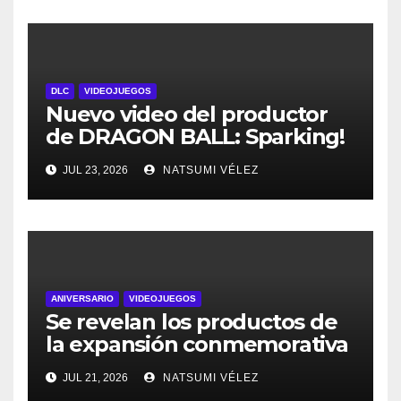
DLC
VIDEOJUEGOS
Nuevo video del productor
de DRAGON BALL: Sparking!
ZERO detalla el Super Limit-
JUL 23, 2026
NATSUMI VÉLEZ
Breaking NEO DLC
ANIVERSARIO
VIDEOJUEGOS
Se revelan los productos de
la expansión conmemorativa
Celebración 30.º Aniversario
JUL 21, 2026
NATSUMI VÉLEZ
del JCC Pokémon