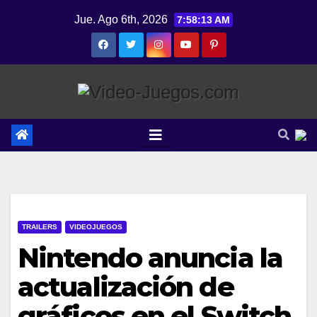
Saltar
Jue. Ago 6th, 2026
7:58:14 AM
al
contenido
TRAILERS
VIDEOJUEGOS
Nintendo anuncia la
actualización de
gráficos en el Switch