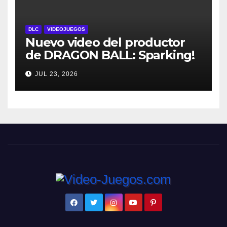
DLC
VIDEOJUEGOS
Nuevo video del productor
de DRAGON BALL: Sparking!
ZERO detalla el Super Limit-
JUL 23, 2026
Breaking NEO DLC