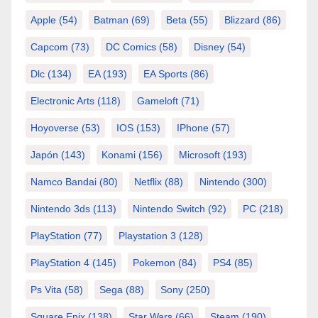
Apple
(54)
Batman
(69)
Beta
(55)
Blizzard
(86)
Capcom
(73)
DC Comics
(58)
Disney
(54)
Dlc
(134)
EA
(193)
EA Sports
(86)
Electronic Arts
(118)
Gameloft
(71)
Hoyoverse
(53)
IOS
(153)
IPhone
(57)
Japón
(143)
Konami
(156)
Microsoft
(193)
Namco Bandai
(80)
Netflix
(88)
Nintendo
(300)
Nintendo 3ds
(113)
Nintendo Switch
(92)
PC
(218)
PlayStation
(77)
Playstation 3
(128)
PlayStation 4
(145)
Pokemon
(84)
PS4
(85)
Ps Vita
(58)
Sega
(88)
Sony
(250)
Square Enix
(138)
Star Wars
(66)
Steam
(190)