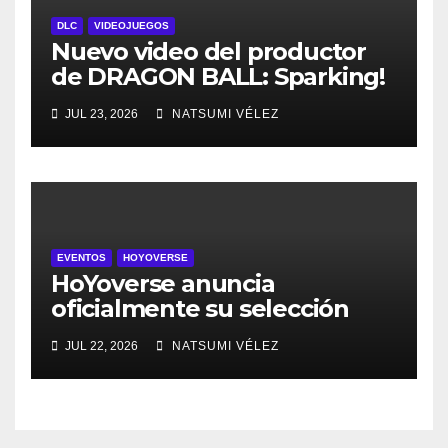
DLC
VIDEOJUEGOS
Nuevo video del productor
de DRAGON BALL: Sparking!
ZERO detalla el Super Limit-
JUL 23, 2026
NATSUMI VÉLEZ
Breaking NEO DLC
EVENTOS
HOYOVERSE
HoYoverse anuncia
oficialmente su selección
para la gamescom 2026
JUL 22, 2026
NATSUMI VÉLEZ