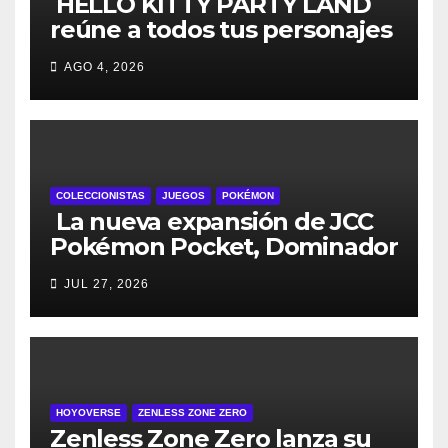
HELLO KITTY PARTY LAND
reúne a todos tus personajes
favoritos en un solo lugar; ya
AGO 4, 2026
están disponibles las
preventas digitales
COLECCIONISTAS
JUEGOS
POKÉMON
La nueva expansión de JCC
Pokémon Pocket, Dominador
de los Cielos, se lanza el 29
JUL 27, 2026
de julio
HOYOVERSE
ZENLESS ZONE ZERO
Zenless Zone Zero lanza su