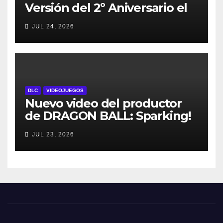
Versión del 2º Aniversario el
29 de julio – con regalos para
JUL 24, 2026
todos los jugadores y nuevos
personajes
DLC
VIDEOJUEGOS
Nuevo video del productor
de DRAGON BALL: Sparking!
ZERO detalla el Super Limit-
JUL 23, 2026
Breaking NEO DLC