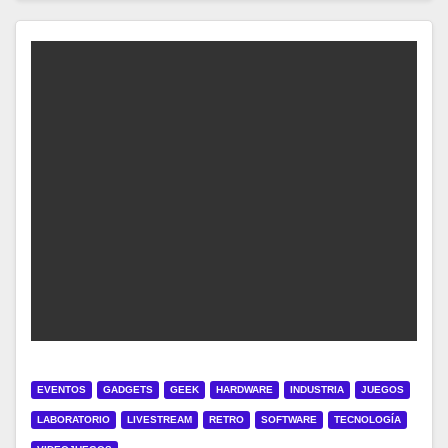
EVENTOS
GADGETS
GEEK
HARDWARE
INDUSTRIA
JUEGOS
LABORATORIO
LIVESTREAM
RETRO
SOFTWARE
TECNOLOGÍA