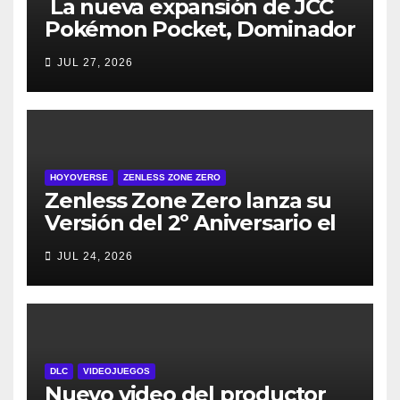
La nueva expansión de JCC
Pokémon Pocket, Dominador
de los Cielos, se lanza el 29
JUL 27, 2026
de julio
HOYOVERSE
ZENLESS ZONE ZERO
Zenless Zone Zero lanza su
Versión del 2º Aniversario el
29 de julio – con regalos para
JUL 24, 2026
todos los jugadores y nuevos
personajes
DLC
VIDEOJUEGOS
Nuevo video del productor