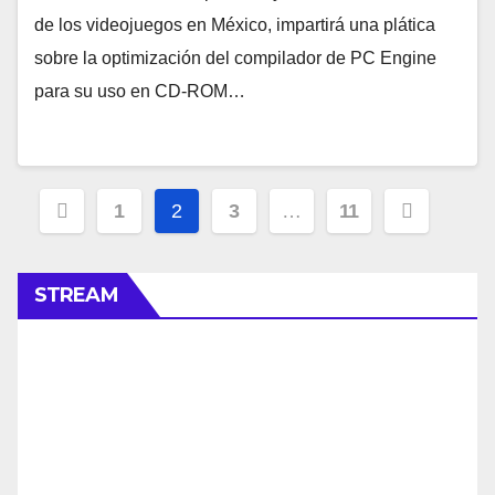
de los videojuegos en México, impartirá una plática
sobre la optimización del compilador de PC Engine
para su uso en CD-ROM…
Navegación
1
2
3
…
11
de
entradas
STREAM