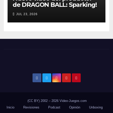
de DRAGON BALL: Sparking!
ZERO detalla el Super Limit-
JUL 23, 2026
Breaking NEO DLC
(CC BY) 2002 – 2026 Video-Juegos.com
Inicio
Revisiones
Podcast
Opinión
Unboxing