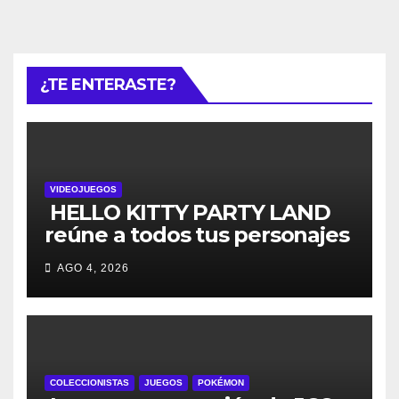
¿TE ENTERASTE?
VIDEOJUEGOS
HELLO KITTY PARTY LAND
reúne a todos tus personajes
favoritos en un solo lugar; ya
AGO 4, 2026
están disponibles las
preventas digitales
COLECCIONISTAS
JUEGOS
POKÉMON