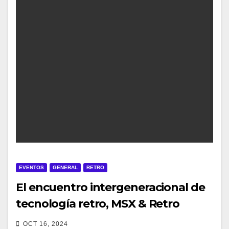
EVENTOS
GENERAL
RETRO
El encuentro intergeneracional de
tecnología retro, MSX & Retro
Computing: México Meet 2024
OCT 16, 2024