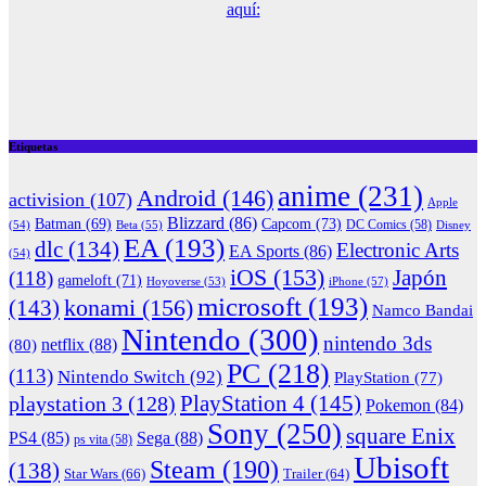
aquí:
Etiquetas
anime
(231)
Android
(146)
activision
(107)
Apple
Blizzard
(86)
Capcom
(73)
Batman
(69)
(54)
Beta
(55)
DC Comics
(58)
Disney
EA
(193)
dlc
(134)
Electronic Arts
EA Sports
(86)
(54)
iOS
(153)
Japón
(118)
gameloft
(71)
iPhone
(57)
Hoyoverse
(53)
microsoft
(193)
konami
(156)
(143)
Namco Bandai
Nintendo
(300)
nintendo 3ds
netflix
(88)
(80)
PC
(218)
(113)
Nintendo Switch
(92)
PlayStation
(77)
PlayStation 4
(145)
playstation 3
(128)
Pokemon
(84)
Sony
(250)
square Enix
PS4
(85)
Sega
(88)
ps vita
(58)
Ubisoft
Steam
(190)
(138)
Star Wars
(66)
Trailer
(64)