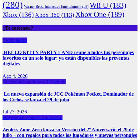
(280)
Wii U
(183)
Warner Bros. Interactive Entertainment
(58)
Xbox One
(189)
Xbox
(136)
Xbox 360
(113)
¿Te enteraste?
Videojuegos
HELLO KITTY PARTY LAND reúne a todos tus personajes
favoritos en un solo lugar; ya están disponibles las preventas
digitales
Ago 4, 2026
Coleccionistas
Juegos
Pokémon
La nueva expansión de JCC Pokémon Pocket, Dominador de
los Cielos, se lanza el 29 de julio
Jul 27, 2026
Hoyoverse
Zenless Zone Zero
Zenless Zone Zero lanza su Versión del 2º Aniversario el 29 de
julio – con regalos para todos los jugadores y nuevos personajes