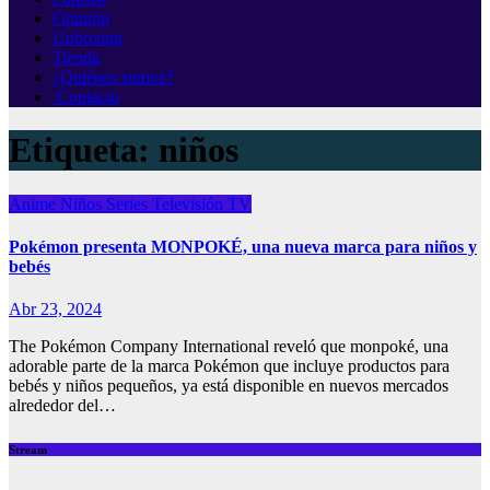
Opinión
Unboxing
Tienda
¿Quiénes somos?
Contacto
Etiqueta:
niños
Anime
Niños
Series
Televisión
TV
Pokémon presenta MONPOKÉ, una nueva marca para niños y
bebés
Abr 23, 2024
The Pokémon Company International reveló que monpoké, una
adorable parte de la marca Pokémon que incluye productos para
bebés y niños pequeños, ya está disponible en nuevos mercados
alrededor del…
Stream