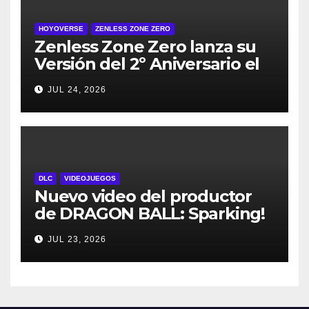
HOYOVERSE
ZENLESS ZONE ZERO
Zenless Zone Zero lanza su
Versión del 2º Aniversario el
29 de julio – con regalos para
JUL 24, 2026
todos los jugadores y nuevos
personajes
DLC
VIDEOJUEGOS
Nuevo video del productor
de DRAGON BALL: Sparking!
ZERO detalla el Super Limit-
JUL 23, 2026
Breaking NEO DLC