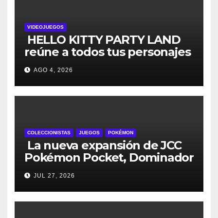
VIDEOJUEGOS
HELLO KITTY PARTY LAND
reúne a todos tus personajes
favoritos en un solo lugar; ya
AGO 4, 2026
están disponibles las
preventas digitales
COLECCIONISTAS
JUEGOS
POKÉMON
La nueva expansión de JCC
Pokémon Pocket, Dominador
de los Cielos, se lanza el 29
JUL 27, 2026
de julio