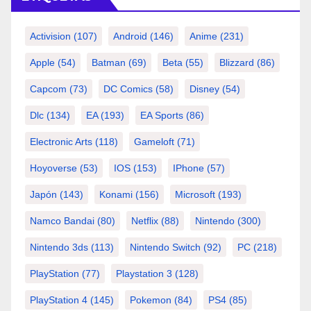
Activision
(107)
Android
(146)
Anime
(231)
Apple
(54)
Batman
(69)
Beta
(55)
Blizzard
(86)
Capcom
(73)
DC Comics
(58)
Disney
(54)
Dlc
(134)
EA
(193)
EA Sports
(86)
Electronic Arts
(118)
Gameloft
(71)
Hoyoverse
(53)
IOS
(153)
IPhone
(57)
Japón
(143)
Konami
(156)
Microsoft
(193)
Namco Bandai
(80)
Netflix
(88)
Nintendo
(300)
Nintendo 3ds
(113)
Nintendo Switch
(92)
PC
(218)
PlayStation
(77)
Playstation 3
(128)
PlayStation 4
(145)
Pokemon
(84)
PS4
(85)