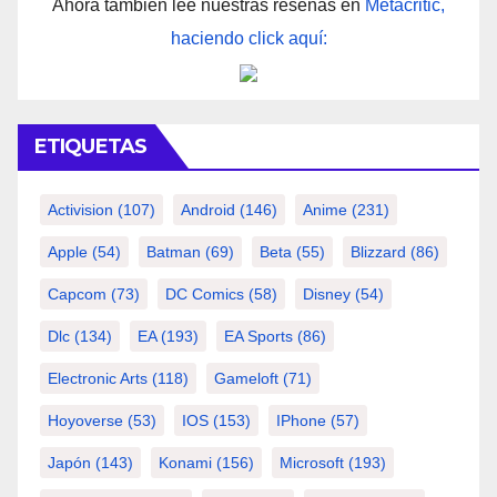
Ahora también lee nuestras reseñas en
Metacritic,
haciendo click aquí:
ETIQUETAS
Activision
(107)
Android
(146)
Anime
(231)
Apple
(54)
Batman
(69)
Beta
(55)
Blizzard
(86)
Capcom
(73)
DC Comics
(58)
Disney
(54)
Dlc
(134)
EA
(193)
EA Sports
(86)
Electronic Arts
(118)
Gameloft
(71)
Hoyoverse
(53)
IOS
(153)
IPhone
(57)
Japón
(143)
Konami
(156)
Microsoft
(193)