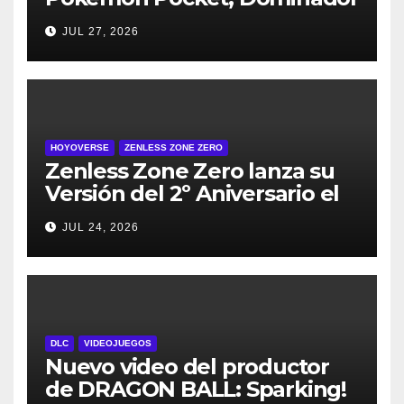
de los Cielos, se lanza el 29
JUL 27, 2026
de julio
HOYOVERSE
ZENLESS ZONE ZERO
Zenless Zone Zero lanza su
Versión del 2º Aniversario el
29 de julio – con regalos para
JUL 24, 2026
todos los jugadores y nuevos
personajes
DLC
VIDEOJUEGOS
Nuevo video del productor
de DRAGON BALL: Sparking!