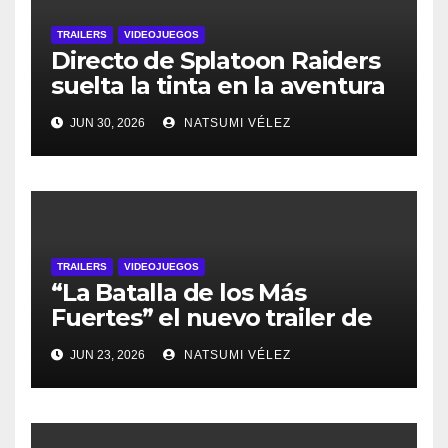
TRAILERS
VIDEOJUEGOS
Directo de Splatoon Raiders
suelta la tinta en la aventura
llena de tesoros, pronto en
JUN 30, 2026
NATSUMI VÉLEZ
Nintendo Switch 2
TRAILERS
VIDEOJUEGOS
“La Batalla de los Más
Fuertes” el nuevo trailer de
CAPTAIN TSUBASA 2:
JUN 23, 2026
NATSUMI VÉLEZ
WORLD FIGHTERS