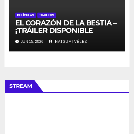
PELÍCULAS
TRAILERS
EL CORAZÓN DE LA BESTIA –
¡TRÁILER DISPONIBLE
AHORA!
JUN 15, 2026
NATSUMI VÉLEZ
STREAM