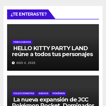
¿TE ENTERASTE?
VIDEOJUEGOS
HELLO KITTY PARTY LAND
reúne a todos tus personajes
favoritos en un solo lugar; ya
AGO 4, 2026
están disponibles las
preventas digitales
COLECCIONISTAS
JUEGOS
POKÉMON
La nueva expansión de JCC
Pokémon Pocket, Dominador