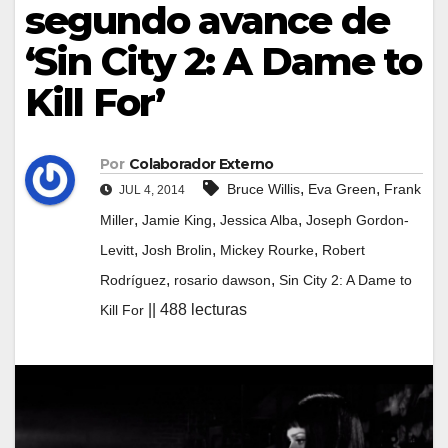
segundo avance de
‘Sin City 2: A Dame to
Kill For’
Por
Colaborador Externo
,
,
Bruce Willis
Eva Green
Frank
JUL 4, 2014
,
,
,
Miller
Jamie King
Jessica Alba
Joseph Gordon-
,
,
,
Levitt
Josh Brolin
Mickey Rourke
Robert
,
,
Rodríguez
rosario dawson
Sin City 2: A Dame to
|| 488 lecturas
Kill For