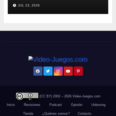
ZERO detalla el Super Limit-
JUL 23, 2026
Breaking NEO DLC
(CC BY) 2002 – 2026 Video-Juegos.com
Inicio
Revisiones
Podcast
Opinión
Unboxing
Tienda
¿Quiénes somos?
Contacto