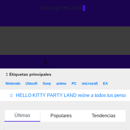
Saltar
Dom. Ago 9th, 2026
al
contenido
Etiquetas principales
Nintendo
Ubisoft
Sony
anime
PC
microsoft
EA
HELLO KITTY PARTY LAND reúne a todos tus personajes f
Últimas
Populares
Tendencias