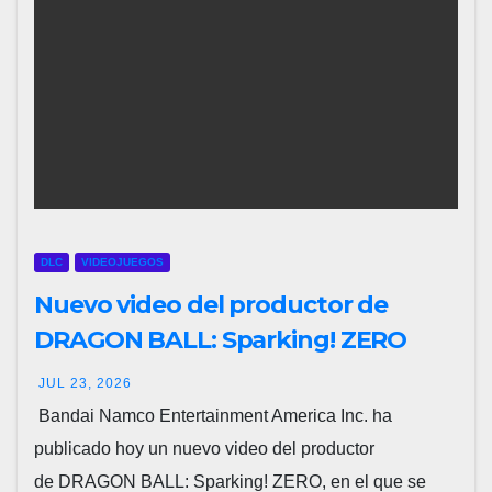
DLC
VIDEOJUEGOS
Nuevo video del productor de
DRAGON BALL: Sparking! ZERO
detalla el Super Limit-Breaking
JUL 23, 2026
NEO DLC
Bandai Namco Entertainment America Inc. ha
publicado hoy un nuevo video del productor
de DRAGON BALL: Sparking! ZERO, en el que se