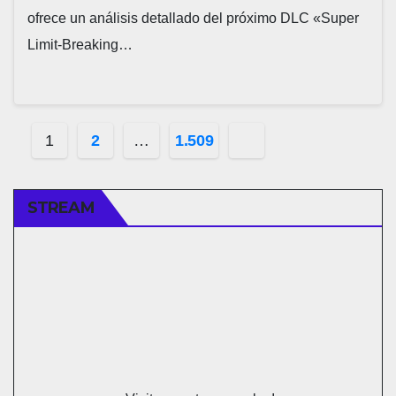
ofrece un análisis detallado del próximo DLC «Super
Limit-Breaking…
Navegación
1
2
…
1.509
de
entradas
STREAM