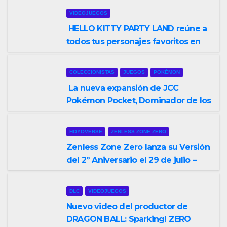
VIDEOJUEGOS
HELLO KITTY PARTY LAND reúne a
todos tus personajes favoritos en
un solo lugar; ya están disponibles
las preventas digitales
COLECCIONISTAS
JUEGOS
POKÉMON
La nueva expansión de JCC
Pokémon Pocket, Dominador de los
Cielos, se lanza el 29 de julio
HOYOVERSE
ZENLESS ZONE ZERO
Zenless Zone Zero lanza su Versión
del 2º Aniversario el 29 de julio –
con regalos para todos los
jugadores y nuevos personajes
DLC
VIDEOJUEGOS
Nuevo video del productor de
DRAGON BALL: Sparking! ZERO