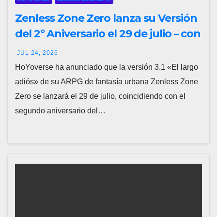
Zenless Zone Zero lanza su Versión
del 2º Aniversario el 29 de julio – con
regalos para todos los jugadores y
JUL 24, 2026
nuevos personajes
HoYoverse ha anunciado que la versión 3.1 «El largo
adiós» de su ARPG de fantasía urbana Zenless Zone
Zero se lanzará el 29 de julio, coincidiendo con el
segundo aniversario del…