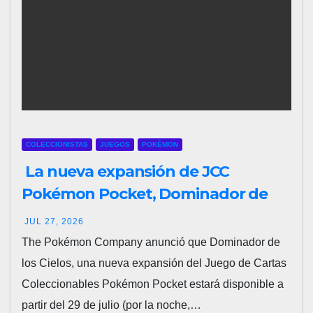
COLECCIONISTAS
JUEGOS
POKÉMON
La nueva expansión de JCC
Pokémon Pocket, Dominador de
los Cielos, se lanza el 29 de julio
JUL 27, 2026
The Pokémon Company anunció que Dominador de
los Cielos, una nueva expansión del Juego de Cartas
Coleccionables Pokémon Pocket estará disponible a
partir del 29 de julio (por la noche,…