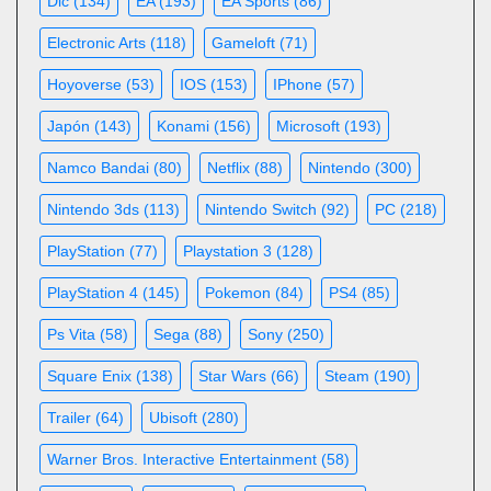
Dlc
(134)
EA
(193)
EA Sports
(86)
Electronic Arts
(118)
Gameloft
(71)
Hoyoverse
(53)
IOS
(153)
IPhone
(57)
Japón
(143)
Konami
(156)
Microsoft
(193)
Namco Bandai
(80)
Netflix
(88)
Nintendo
(300)
Nintendo 3ds
(113)
Nintendo Switch
(92)
PC
(218)
PlayStation
(77)
Playstation 3
(128)
PlayStation 4
(145)
Pokemon
(84)
PS4
(85)
Ps Vita
(58)
Sega
(88)
Sony
(250)
Square Enix
(138)
Star Wars
(66)
Steam
(190)
Trailer
(64)
Ubisoft
(280)
Warner Bros. Interactive Entertainment
(58)