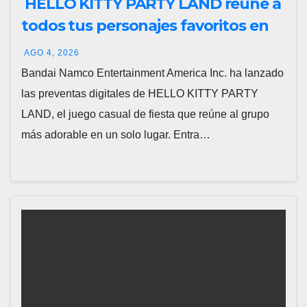
HELLO KITTY PARTY LAND reúne a
todos tus personajes favoritos en
un solo lugar; ya están disponibles
AGO 4, 2026
las preventas digitales
Bandai Namco Entertainment America Inc. ha lanzado
las preventas digitales de HELLO KITTY PARTY
LAND, el juego casual de fiesta que reúne al grupo
más adorable en un solo lugar. Entra…