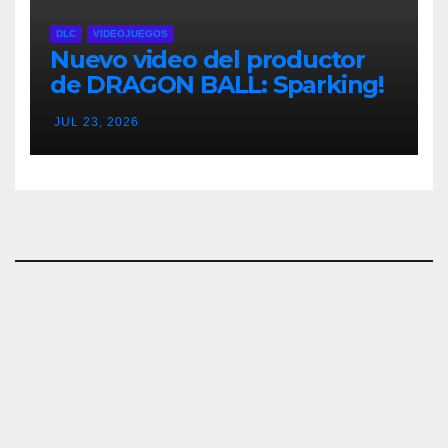
DLC
VIDEOJUEGOS
Nuevo video del productor
de DRAGON BALL: Sparking!
ZERO detalla el Super Limit-
JUL 23, 2026
Breaking NEO DLC