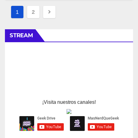
Navegación
1
2
de
entradas
STREAM
¡Visita nuestros canales!