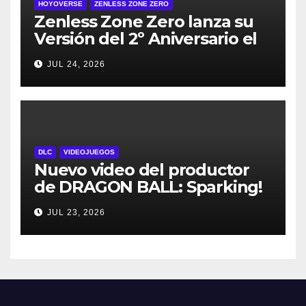
HOYOVERSE
ZENLESS ZONE ZERO
Zenless Zone Zero lanza su
Versión del 2º Aniversario el
29 de julio – con regalos para
JUL 24, 2026
todos los jugadores y nuevos
personajes
DLC
VIDEOJUEGOS
Nuevo video del productor
de DRAGON BALL: Sparking!
ZERO detalla el Super Limit-
JUL 23, 2026
Breaking NEO DLC