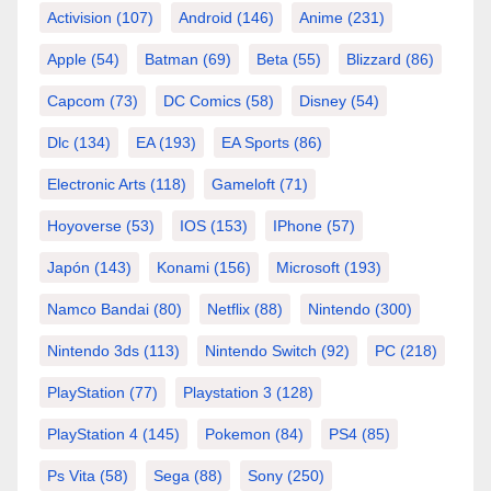
Activision
(107)
Android
(146)
Anime
(231)
Apple
(54)
Batman
(69)
Beta
(55)
Blizzard
(86)
Capcom
(73)
DC Comics
(58)
Disney
(54)
Dlc
(134)
EA
(193)
EA Sports
(86)
Electronic Arts
(118)
Gameloft
(71)
Hoyoverse
(53)
IOS
(153)
IPhone
(57)
Japón
(143)
Konami
(156)
Microsoft
(193)
Namco Bandai
(80)
Netflix
(88)
Nintendo
(300)
Nintendo 3ds
(113)
Nintendo Switch
(92)
PC
(218)
PlayStation
(77)
Playstation 3
(128)
PlayStation 4
(145)
Pokemon
(84)
PS4
(85)
Ps Vita
(58)
Sega
(88)
Sony
(250)