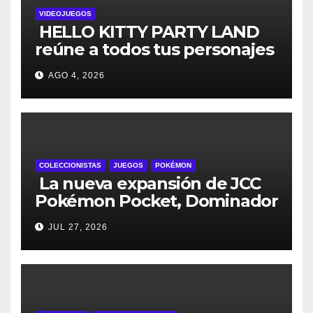
VIDEOJUEGOS
HELLO KITTY PARTY LAND
reúne a todos tus personajes
favoritos en un solo lugar; ya
AGO 4, 2026
están disponibles las
preventas digitales
COLECCIONISTAS
JUEGOS
POKÉMON
La nueva expansión de JCC
Pokémon Pocket, Dominador
de los Cielos, se lanza el 29
JUL 27, 2026
de julio