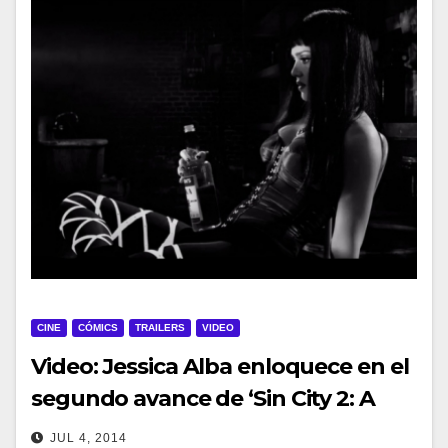
CINE
CÓMICS
TRAILERS
VIDEO
Video: Jessica Alba enloquece en el
segundo avance de ‘Sin City 2: A
Dame to Kill For’
JUL 4, 2014