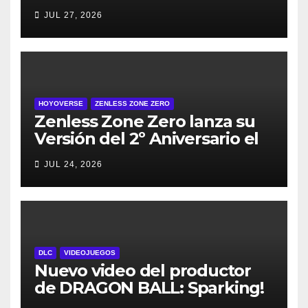
de los Cielos, se lanza el 29
JUL 27, 2026
de julio
HOYOVERSE
ZENLESS ZONE ZERO
Zenless Zone Zero lanza su
Versión del 2º Aniversario el
29 de julio – con regalos para
JUL 24, 2026
todos los jugadores y nuevos
personajes
DLC
VIDEOJUEGOS
Nuevo video del productor
de DRAGON BALL: Sparking!
ZERO detalla el Super Limit-