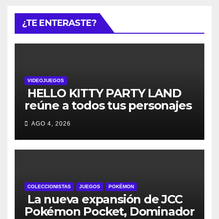
¿TE ENTERASTE?
VIDEOJUEGOS
HELLO KITTY PARTY LAND
reúne a todos tus personajes
favoritos en un solo lugar; ya
AGO 4, 2026
están disponibles las
preventas digitales
COLECCIONISTAS
JUEGOS
POKÉMON
La nueva expansión de JCC
Pokémon Pocket, Dominador