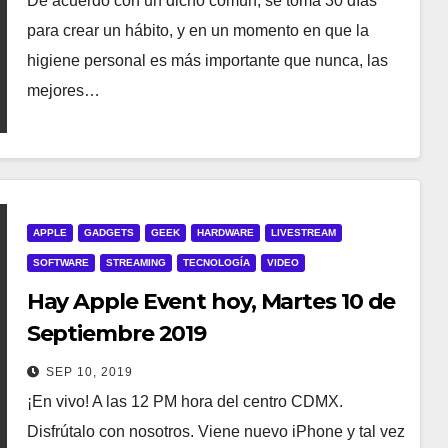
De acuerdo con un dicho común, se toma 30 días
para crear un hábito, y en un momento en que la
higiene personal es más importante que nunca, las
mejores…
APPLE
GADGETS
GEEK
HARDWARE
LIVESTREAM
SOFTWARE
STREAMING
TECNOLOGÍA
VIDEO
Hay Apple Event hoy, Martes 10 de
Septiembre 2019
SEP 10, 2019
¡En vivo! A las 12 PM hora del centro CDMX.
Disfrútalo con nosotros. Viene nuevo iPhone y tal vez