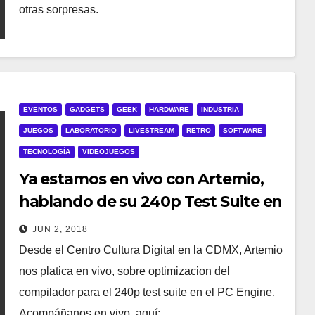
otras sorpresas.
EVENTOS
GADGETS
GEEK
HARDWARE
INDUSTRIA
JUEGOS
LABORATORIO
LIVESTREAM
RETRO
SOFTWARE
TECNOLOGÍA
VIDEOJUEGOS
Ya estamos en vivo con Artemio,
hablando de su 240p Test Suite en
PC Engine
JUN 2, 2018
Desde el Centro Cultura Digital en la CDMX, Artemio
nos platica en vivo, sobre optimizacion del
compilador para el 240p test suite en el PC Engine.
Acompáñanos en vivo, aquí: