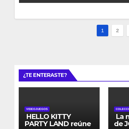
Navega
1
2
de
entrada
¿TE ENTERASTE?
VIDEOJUEGOS
COLECCI
HELLO KITTY
La 
PARTY LAND reúne
de 