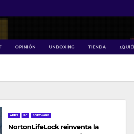
T
OPINIÓN
UNBOXING
TIENDA
¿QUI
APPS
PC
SOFTWARE
NortonLifeLock reinventa la