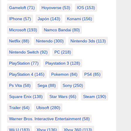
Gameloft
(71)
Hoyoverse
(53)
IOS
(153)
IPhone
(57)
Japón
(143)
Konami
(156)
Microsoft
(193)
Namco Bandai
(80)
Netflix
(88)
Nintendo
(300)
Nintendo 3ds
(113)
Nintendo Switch
(92)
PC
(218)
PlayStation
(77)
Playstation 3
(128)
PlayStation 4
(145)
Pokemon
(84)
PS4
(85)
Ps Vita
(58)
Sega
(88)
Sony
(250)
Square Enix
(138)
Star Wars
(66)
Steam
(190)
Trailer
(64)
Ubisoft
(280)
Warner Bros. Interactive Entertainment
(58)
Wii U
(183)
Xbox
(136)
Xbox 360
(113)