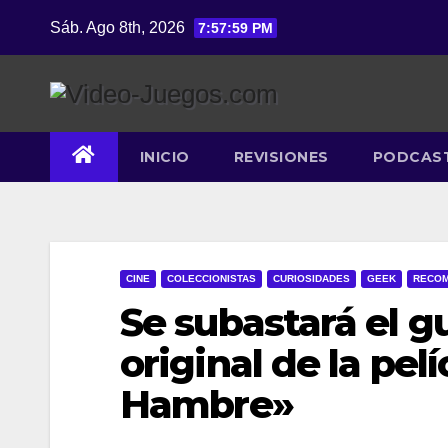
Saltar
Sáb. Ago 8th, 2026
7:58:00 PM
al
contenido
INICIO
REVISIONES
PODCAS
CINE
COLECCIONISTAS
CURIOSIDADES
GEEK
RECOM
Se subastará el 
original de la pel
Hambre»