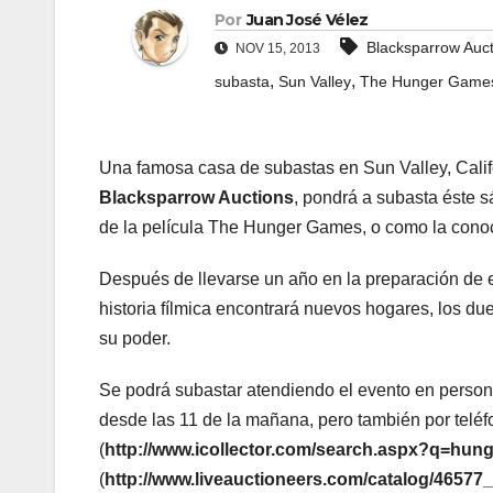
Por
Juan José Vélez
Blacksparrow Auct
NOV 15, 2013
,
,
subasta
Sun Valley
The Hunger Game
Una famosa casa de subastas en Sun Valley, Calif
Blacksparrow Auctions
, pondrá a subasta éste 
de la película The Hunger Games, o como la con
Después de llevarse un año en la preparación de e
historia fílmica encontrará nuevos hogares, los du
su poder.
Se podrá subastar atendiendo el evento en perso
desde las 11 de la mañana, pero también por teléfon
(
http://www.icollector.com/search.aspx?q=hu
(
http://www.liveauctioneers.com/catalog/4657