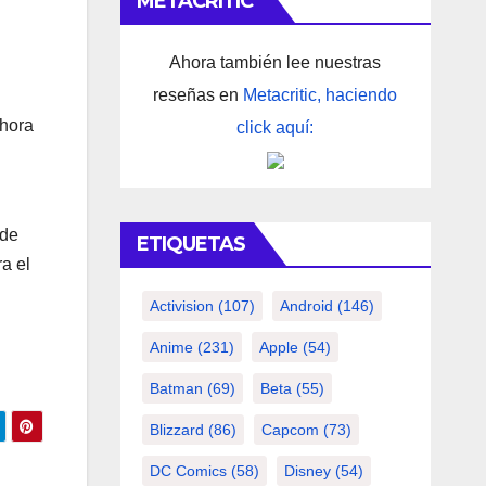
METACRITIC
Ahora también lee nuestras
reseñas en
Metacritic, haciendo
 hora
click aquí:
 de
ETIQUETAS
a el
Activision
(107)
Android
(146)
Anime
(231)
Apple
(54)
Batman
(69)
Beta
(55)
Blizzard
(86)
Capcom
(73)
DC Comics
(58)
Disney
(54)