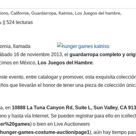
,
,
,
,
,
ions
California
Guardarropa
Katniss
Los Juegos del hambre
|| 524 lecturas
s
ornia, llamada
sábado 16 de noviembre 2013, el
guardarropa completo y orig
ocimos en México,
Los Juegos del Hambre
.
ste evento, entre catalogar y promover, esta exquisita colecció
eños que llevarán el honor de tener una pieza de colección úni
na, en
10888 La Tuna Canyon Rd, Suite L, Sun Valley, CA 91
o y hasta vía Internet. Se pueden registrar para ello en icollec
nger%20games
) o bien en Live Auctioneers
7_hunger-games-costume-auction/page1
), aún hay tiempo par