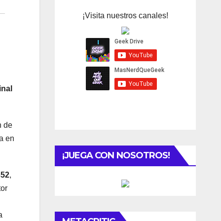
¡Visita nuestros canales!
inal
n de
ca en
¡JUEGA CON NOSOTROS!
352
,
tor
a