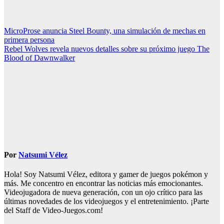
Navegación
MicroProse anuncia Steel Bounty, una simulación de mechas en
primera persona
de
Rebel Wolves revela nuevos detalles sobre su próximo juego The
entradas
Blood of Dawnwalker
Por
Natsumi Vélez
Hola! Soy Natsumi Vélez, editora y gamer de juegos pokémon y
más. Me concentro en encontrar las noticias más emocionantes.
Videojugadora de nueva generación, con un ojo crítico para las
últimas novedades de los videojuegos y el entretenimiento. ¡Parte
del Staff de Video-Juegos.com!