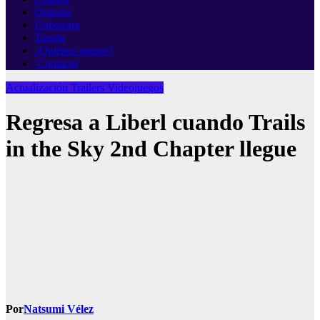
Opinión
Unboxing
Tienda
¿Quiénes somos?
Contacto
Actualización
Trailers
Videojuegos
Regresa a Liberl cuando Trails
in the Sky 2nd Chapter llegue
Por
Natsumi Vélez