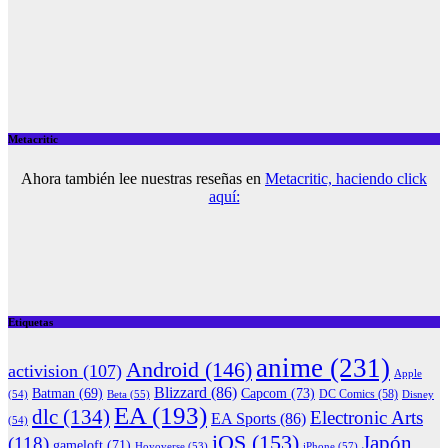
Metacritic
Ahora también lee nuestras reseñas en
Metacritic, haciendo click
aquí:
Etiquetas
anime
(231)
Android
(146)
activision
(107)
Apple
Blizzard
(86)
Capcom
(73)
Batman
(69)
(54)
Beta
(55)
DC Comics
(58)
Disney
EA
(193)
dlc
(134)
Electronic Arts
EA Sports
(86)
(54)
iOS
(153)
Japón
(118)
gameloft
(71)
iPhone
(57)
Hoyoverse
(53)