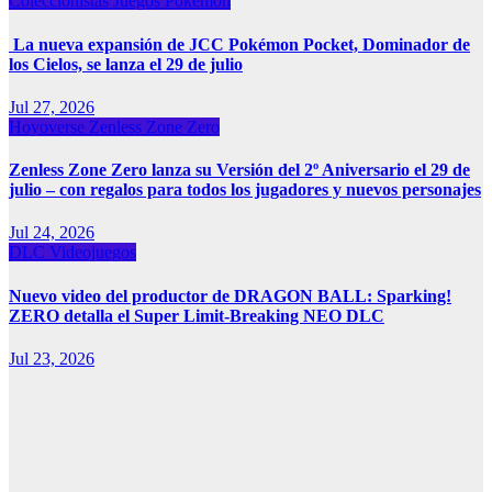
Coleccionistas
Juegos
Pokémon
La nueva expansión de JCC Pokémon Pocket, Dominador de
los Cielos, se lanza el 29 de julio
Jul 27, 2026
Hoyoverse
Zenless Zone Zero
Zenless Zone Zero lanza su Versión del 2º Aniversario el 29 de
julio – con regalos para todos los jugadores y nuevos personajes
Jul 24, 2026
DLC
Videojuegos
Nuevo video del productor de DRAGON BALL: Sparking!
ZERO detalla el Super Limit-Breaking NEO DLC
Jul 23, 2026