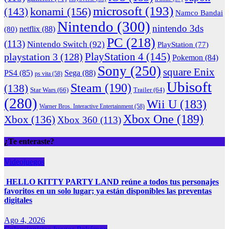
microsoft
(193)
konami
(156)
(143)
Namco Bandai
Nintendo
(300)
nintendo 3ds
netflix
(88)
(80)
PC
(218)
(113)
Nintendo Switch
(92)
PlayStation
(77)
PlayStation 4
(145)
playstation 3
(128)
Pokemon
(84)
Sony
(250)
square Enix
PS4
(85)
Sega
(88)
ps vita
(58)
Ubisoft
Steam
(190)
(138)
Star Wars
(66)
Trailer
(64)
(280)
Wii U
(183)
Warner Bros. Interactive Entertainment
(58)
Xbox One
(189)
Xbox
(136)
Xbox 360
(113)
¿Te enteraste?
Videojuegos
HELLO KITTY PARTY LAND reúne a todos tus personajes
favoritos en un solo lugar; ya están disponibles las preventas
digitales
Ago 4, 2026