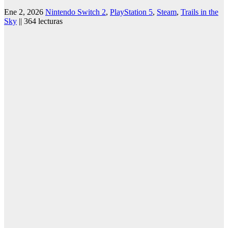
Ene 2, 2026
Nintendo Switch 2
,
PlayStation 5
,
Steam
,
Trails in the
Sky
|| 364 lecturas