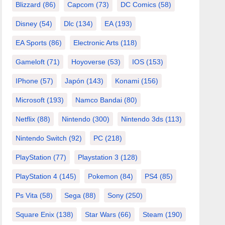
Blizzard
(86)
Capcom
(73)
DC Comics
(58)
Disney
(54)
Dlc
(134)
EA
(193)
EA Sports
(86)
Electronic Arts
(118)
Gameloft
(71)
Hoyoverse
(53)
IOS
(153)
IPhone
(57)
Japón
(143)
Konami
(156)
Microsoft
(193)
Namco Bandai
(80)
Netflix
(88)
Nintendo
(300)
Nintendo 3ds
(113)
Nintendo Switch
(92)
PC
(218)
PlayStation
(77)
Playstation 3
(128)
PlayStation 4
(145)
Pokemon
(84)
PS4
(85)
Ps Vita
(58)
Sega
(88)
Sony
(250)
Square Enix
(138)
Star Wars
(66)
Steam
(190)