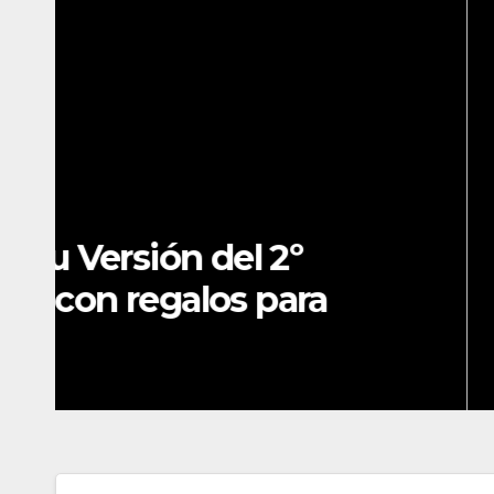
DLC
VIDEOJUEGOS
Nuevo video del produ
Sparking! ZERO detalla 
NEO DLC
JUL 23, 2026