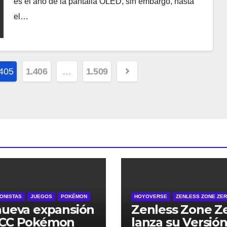
es el año de la pantalla OLED, sin embargo, hasta
el…
405
1.406
…
1.509
ONISTAS
JUEGOS
POKÉMON
HOYOVERSE
ZENLESS ZONE ZE
nueva expansión
Zenless Zone Z
JCC Pokémon
lanza su Versión