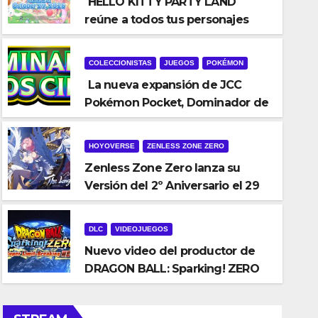
HELLO KITTY PARTY LAND
reúne a todos tus personajes
favoritos en un solo lugar; ya
están disponibles las preventas
COLECCIONISTAS
JUEGOS
POKÉMON
digitales
La nueva expansión de JCC
Pokémon Pocket, Dominador de
los Cielos, se lanza el 29 de julio
EVENTOS
HOYOVERSE
HOYOVERSE
ZENLESS ZONE ZERO
HoYoverse anuncia oficialmen
Zenless Zone Zero lanza su
Versión del 2º Aniversario el 29
para la gamescom 2026
de julio – con regalos para todos
los jugadores y nuevos
DLC
VIDEOJUEGOS
JUL 22, 2026
personajes
Nuevo video del productor de
DRAGON BALL: Sparking! ZERO
detalla el Super Limit-Breaking
NEO DLC