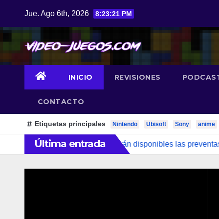
Saltar
Jue. Ago 6th, 2026
8:23:21 PM
al
contenido
INICIO
REVISIONES
PODCAS
CONTACTO
Etiquetas principales
Nintendo
Ubisoft
Sony
anime
Última entrada
en un solo lugar; ya están disponibles las preventas digital