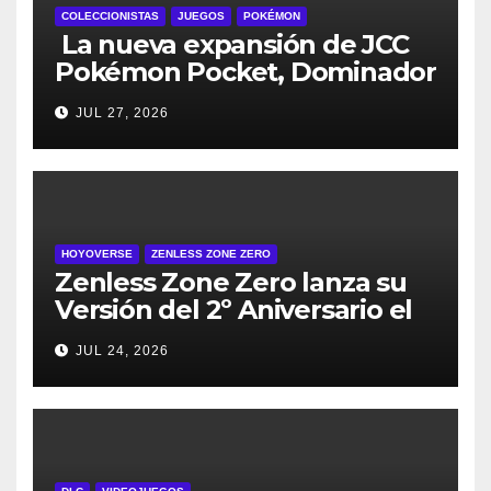
COLECCIONISTAS
JUEGOS
POKÉMON
La nueva expansión de JCC
Pokémon Pocket, Dominador
de los Cielos, se lanza el 29
JUL 27, 2026
de julio
HOYOVERSE
ZENLESS ZONE ZERO
Zenless Zone Zero lanza su
Versión del 2º Aniversario el
29 de julio – con regalos para
JUL 24, 2026
todos los jugadores y nuevos
personajes