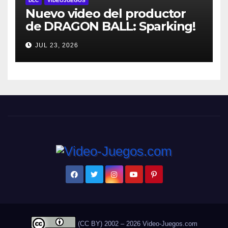
DLC
VIDEOJUEGOS
Nuevo video del productor
de DRAGON BALL: Sparking!
ZERO detalla el Super Limit-
JUL 23, 2026
Breaking NEO DLC
(CC BY) 2002 – 2026 Video-Juegos.com