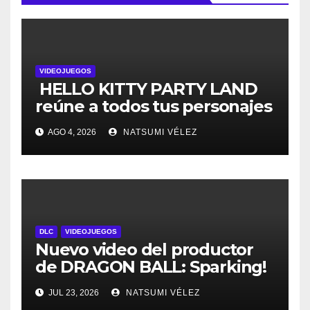
VIDEOJUEGOS
HELLO KITTY PARTY LAND
reúne a todos tus personajes
favoritos en un solo lugar; ya
AGO 4, 2026
NATSUMI VÉLEZ
están disponibles las
preventas digitales
DLC
VIDEOJUEGOS
Nuevo video del productor
de DRAGON BALL: Sparking!
ZERO detalla el Super Limit-
JUL 23, 2026
NATSUMI VÉLEZ
Breaking NEO DLC