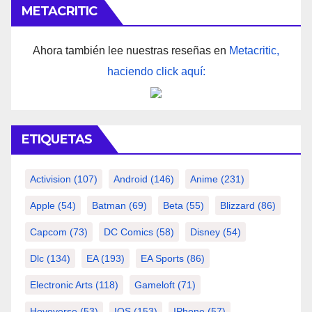
METACRITIC
Ahora también lee nuestras reseñas en
Metacritic,
haciendo click aquí:
ETIQUETAS
Activision
(107)
Android
(146)
Anime
(231)
Apple
(54)
Batman
(69)
Beta
(55)
Blizzard
(86)
Capcom
(73)
DC Comics
(58)
Disney
(54)
Dlc
(134)
EA
(193)
EA Sports
(86)
Electronic Arts
(118)
Gameloft
(71)
Hoyoverse
(53)
IOS
(153)
IPhone
(57)