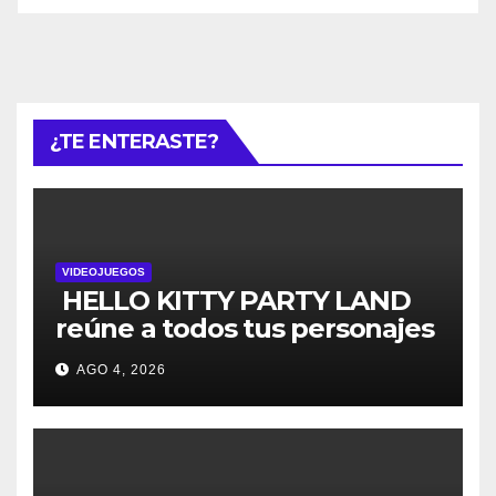
¿TE ENTERASTE?
VIDEOJUEGOS
HELLO KITTY PARTY LAND
reúne a todos tus personajes
favoritos en un solo lugar; ya
AGO 4, 2026
están disponibles las
preventas digitales