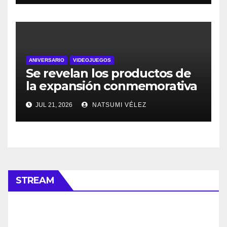
ANIVERSARIO
VIDEOJUEGOS
Se revelan los productos de
la expansión conmemorativa
Celebración 30.º Aniversario
JUL 21, 2026
NATSUMI VÉLEZ
del JCC Pokémon
STREAM