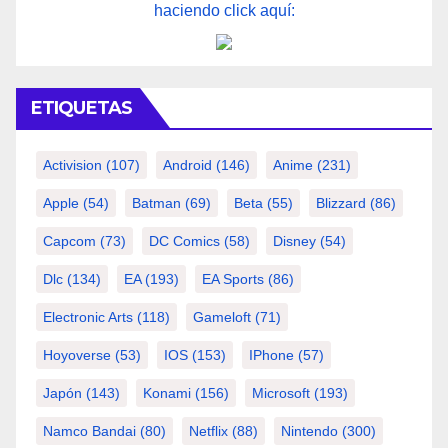
haciendo click aquí:
ETIQUETAS
Activision
(107)
Android
(146)
Anime
(231)
Apple
(54)
Batman
(69)
Beta
(55)
Blizzard
(86)
Capcom
(73)
DC Comics
(58)
Disney
(54)
Dlc
(134)
EA
(193)
EA Sports
(86)
Electronic Arts
(118)
Gameloft
(71)
Hoyoverse
(53)
IOS
(153)
IPhone
(57)
Japón
(143)
Konami
(156)
Microsoft
(193)
Namco Bandai
(80)
Netflix
(88)
Nintendo
(300)