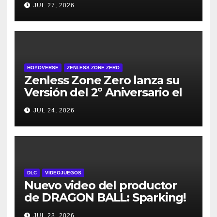
JUL 27, 2026
de julio
HOYOVERSE
ZENLESS ZONE ZERO
Zenless Zone Zero lanza su
Versión del 2º Aniversario el
29 de julio – con regalos para
JUL 24, 2026
todos los jugadores y nuevos
personajes
DLC
VIDEOJUEGOS
Nuevo video del productor
de DRAGON BALL: Sparking!
ZERO detalla el Super Limit-
JUL 23, 2026