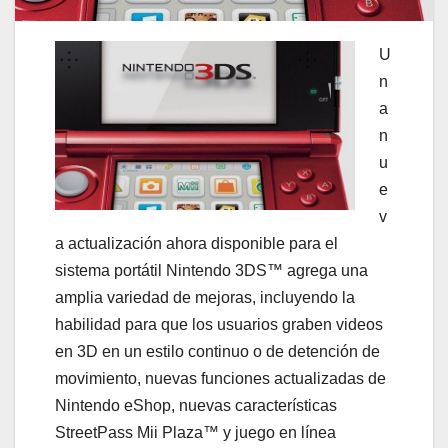
U
n
a
n
u
e
v
a actualización ahora disponible para el
sistema portátil Nintendo 3DS™ agrega una
amplia variedad de mejoras, incluyendo la
habilidad para que los usuarios graben videos
en 3D en un estilo continuo o de detención de
movimiento, nuevas funciones actualizadas de
Nintendo eShop, nuevas características
StreetPass Mii Plaza™ y juego en línea