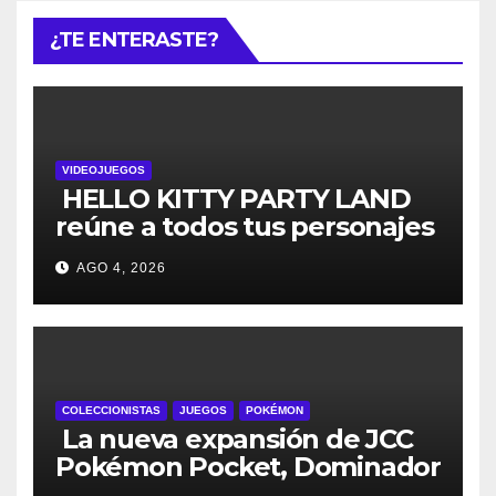
¿TE ENTERASTE?
VIDEOJUEGOS
HELLO KITTY PARTY LAND
reúne a todos tus personajes
favoritos en un solo lugar; ya
AGO 4, 2026
están disponibles las
preventas digitales
COLECCIONISTAS
JUEGOS
POKÉMON
La nueva expansión de JCC
Pokémon Pocket, Dominador
de los Cielos, se lanza el 29