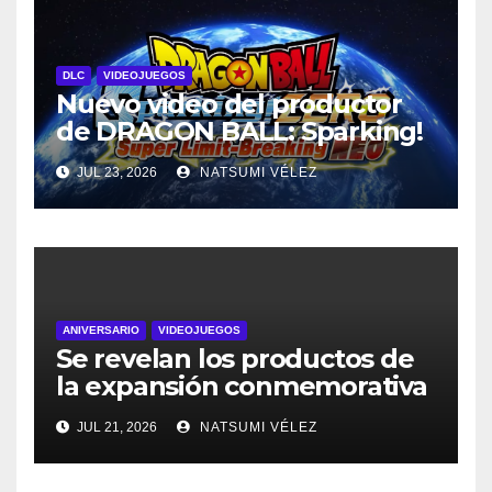
DLC
VIDEOJUEGOS
Nuevo video del productor
de DRAGON BALL: Sparking!
ZERO detalla el Super Limit-
JUL 23, 2026
NATSUMI VÉLEZ
Breaking NEO DLC
ANIVERSARIO
VIDEOJUEGOS
Se revelan los productos de
la expansión conmemorativa
Celebración 30.º Aniversario
JUL 21, 2026
NATSUMI VÉLEZ
del JCC Pokémon