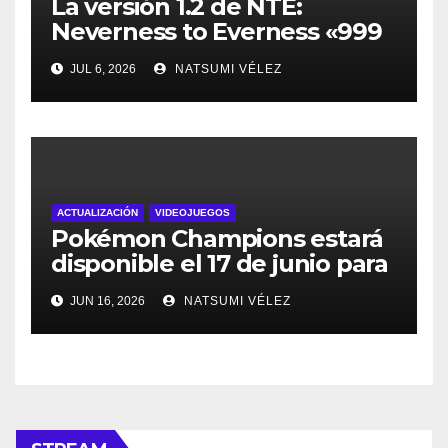
La versión 1.2 de NTE:
Neverness to Everness «999
Noches” se estrena el 8 de
JUL 6, 2026
NATSUMI VÉLEZ
julio
ACTUALIZACIÓN
VIDEOJUEGOS
Pokémon Champions estará
disponible el 17 de junio para
dispositivos iOS y Android
JUN 16, 2026
NATSUMI VÉLEZ