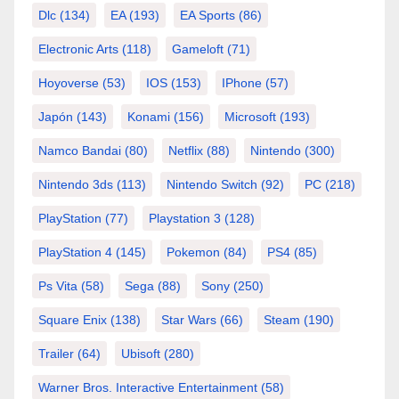
Dlc
(134)
EA
(193)
EA Sports
(86)
Electronic Arts
(118)
Gameloft
(71)
Hoyoverse
(53)
IOS
(153)
IPhone
(57)
Japón
(143)
Konami
(156)
Microsoft
(193)
Namco Bandai
(80)
Netflix
(88)
Nintendo
(300)
Nintendo 3ds
(113)
Nintendo Switch
(92)
PC
(218)
PlayStation
(77)
Playstation 3
(128)
PlayStation 4
(145)
Pokemon
(84)
PS4
(85)
Ps Vita
(58)
Sega
(88)
Sony
(250)
Square Enix
(138)
Star Wars
(66)
Steam
(190)
Trailer
(64)
Ubisoft
(280)
Warner Bros. Interactive Entertainment
(58)