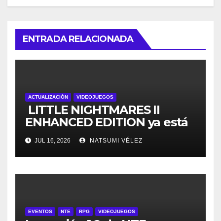
ENTRADA RELACIONADA
ACTUALIZACIÓN
VIDEOJUEGOS
LITTLE NIGHTMARES II
ENHANCED EDITION ya está
disponible para Nintendo
JUL 16, 2026
NATSUMI VÉLEZ
Switch 2
EVENTOS
NTE
RPG
VIDEOJUEGOS