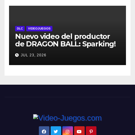
personajes
DLC
VIDEOJUEGOS
Nuevo video del productor
de DRAGON BALL: Sparking!
ZERO detalla el Super Limit-
JUL 23, 2026
Breaking NEO DLC