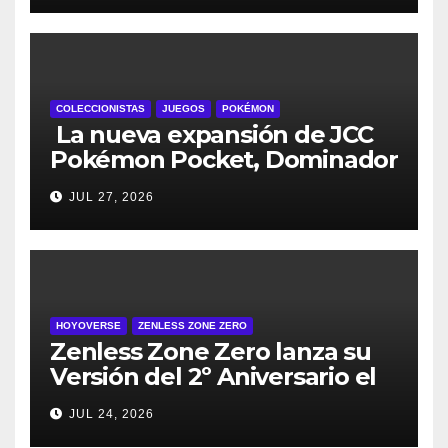
preventas digitales
COLECCIONISTAS
JUEGOS
POKÉMON
La nueva expansión de JCC
Pokémon Pocket, Dominador
de los Cielos, se lanza el 29
JUL 27, 2026
de julio
HOYOVERSE
ZENLESS ZONE ZERO
Zenless Zone Zero lanza su
Versión del 2º Aniversario el
29 de julio – con regalos para
JUL 24, 2026
todos los jugadores y nuevos