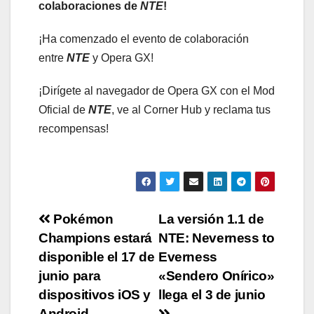
colaboraciones de
NTE
!
¡Ha comenzado el evento de colaboración
entre
NTE
y Opera GX!
¡Dirígete al navegador de Opera GX con el Mod
Oficial de
NTE
, ve al Corner Hub y reclama tus
recompensas!
Navegación
Pokémon
La versión 1.1 de
Champions estará
NTE: Neverness to
de
disponible el 17 de
Everness
entradas
junio para
«Sendero Onírico»
dispositivos iOS y
llega el 3 de junio
Android