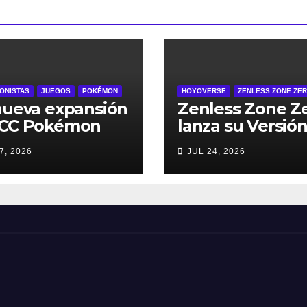
ONISTAS
JUEGOS
POKÉMON
HOYOVERSE
ZENLESS ZONE ZE
nueva expansión
Zenless Zone Z
JCC Pokémon
lanza su Versión
ket, Dominador
2º Aniversario e
7, 2026
JUL 24, 2026
os Cielos, se
de julio – con
a el 29 de julio
regalos para to
los jugadores y
nuevos persona