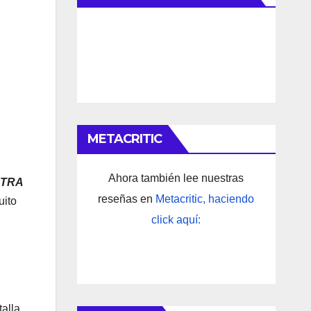
METACRITIC
Ahora también lee nuestras
LTRA
reseñas en
Metacritic, haciendo
uito
click aquí:
talla