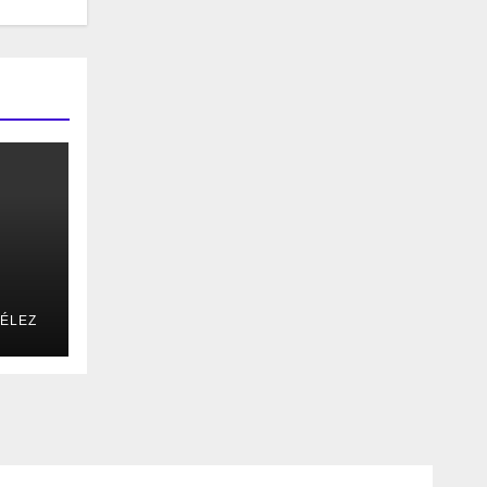
ÉLEZ
JCC