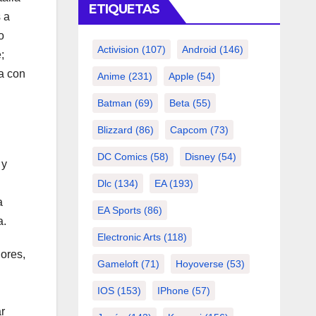
ETIQUETAS
 a
o
Activision
(107)
Android
(146)
;
ta con
Anime
(231)
Apple
(54)
Batman
(69)
Beta
(55)
Blizzard
(86)
Capcom
(73)
DC Comics
(58)
Disney
(54)
 y
Dlc
(134)
EA
(193)
a
EA Sports
(86)
a.
Electronic Arts
(118)
dores,
Gameloft
(71)
Hoyoverse
(53)
IOS
(153)
IPhone
(57)
r