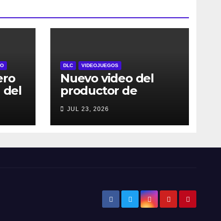
RO
DLC
VIDEOJUEGOS
ero
Nuevo video del
 del
productor de
l 29
DRAGON BALL:
JUL 23, 2026
Sparking! ZERO
dos
detalla el Super
Limit-Breaking NEO
jes
DLC