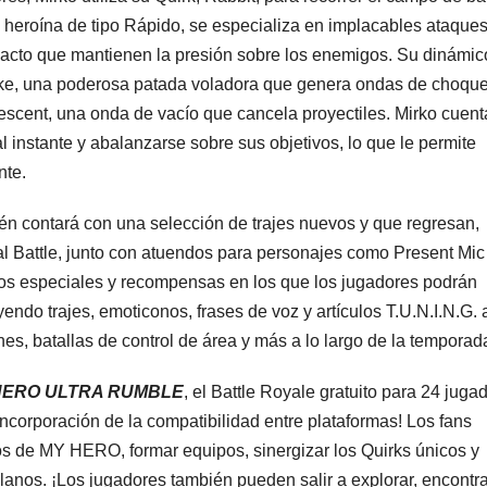
 heroína de tipo Rápido, se especializa en implacables ataques
acto que mantienen la presión sobre los enemigos. Su dinámic
ike, una poderosa patada voladora que genera ondas de choque
rescent, una onda de vacío que cancela proyectiles. Mirko cuen
 instante y abalanzarse sobre sus objetivos, lo que le permite
nte.
 contará con una selección de trajes nuevos y que regresan,
al Battle, junto con atuendos para personajes como Present Mic
os especiales y recompensas en los que los jugadores podrán
ndo trajes, emoticonos, frases de voz y artículos T.U.N.I.N.G. 
es, batallas de control de área y más a lo largo de la temporad
HERO ULTRA RUMBLE
, el Battle Royale gratuito para 24 juga
incorporación de la compatibilidad entre plataformas! Los fans
os de MY HERO, formar equipos, sinergizar los Quirks únicos y
llanos. ¡Los jugadores también pueden salir a explorar, encontra