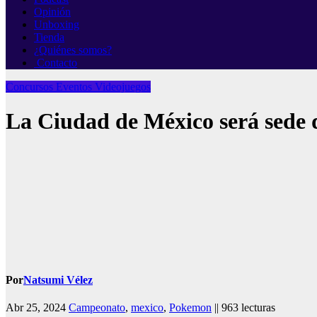
Opinión
Unboxing
Tienda
¿Quiénes somos?
Contacto
Concursos
Eventos
Videojuegos
La Ciudad de México será sede 
Por
Natsumi Vélez
Abr 25, 2024
Campeonato
,
mexico
,
Pokemon
|| 963 lecturas