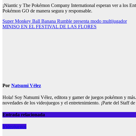
¡Niantic y The Pokémon Company International esperan ver a los Entre
Pokémon GO de manera segura y responsable.
Navegación
Super Monkey Ball Banana Rumble presenta modo multijugador
MINISO EN EL FESTIVAL DE LAS FLORES
de
entradas
Por
Natsumi Vélez
Hola! Soy Natsumi Vélez, editora y gamer de juegos pokémon y más. M
novedades de los videojuegos y el entretenimiento. ¡Parte del Staff 
Entrada relacionada
Videojuegos