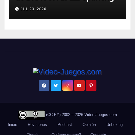
ZERO detalla el Super Limit-
JUL 23, 2026
Breaking NEO DLC
(CC BY) 2002 – 2026 Video-Juegos.com
Inicio
Revisiones
Podcast
Opinión
Unboxing
Tienda
¿Quiénes somos?
Contacto