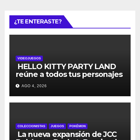
¿TE ENTERASTE?
VIDEOJUEGOS
HELLO KITTY PARTY LAND
reúne a todos tus personajes
favoritos en un solo lugar; ya
AGO 4, 2026
están disponibles las
preventas digitales
COLECCIONISTAS
JUEGOS
POKÉMON
La nueva expansión de JCC