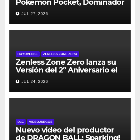
Pokémon Pocket, Dominador
de los Cielos, se lanza el 29
JUL 27, 2026
de julio
HOYOVERSE
ZENLESS ZONE ZERO
Zenless Zone Zero lanza su
Versión del 2º Aniversario el
29 de julio – con regalos para
JUL 24, 2026
todos los jugadores y nuevos
personajes
DLC
VIDEOJUEGOS
Nuevo video del productor
de DRAGON BALL: Sparking!