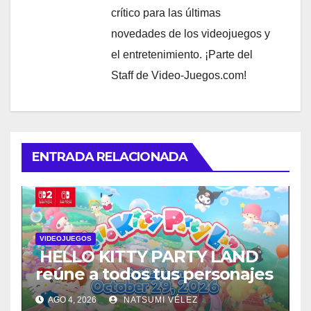
crítico para las últimas
novedades de los videojuegos y
el entretenimiento. ¡Parte del
Staff de Video-Juegos.com!
ENTRADA RELACIONADA
VIDEOJUEGOS
HELLO KITTY PARTY LAND
reúne a todos tus personajes
favoritos en un solo lugar; ya
AGO 4, 2026
NATSUMI VÉLEZ
están disponibles las