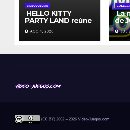
VIDEOJUEGOS
COLECCI
HELLO KITTY
La 
PARTY LAND reúne
de 
a todos tus
Poc
AGO 4, 2026
JUL 
personajes favoritos
de l
en un solo lugar; ya
lanz
están disponibles
las preventas
digitales
(CC BY) 2002 – 2026 Video-Juegos.com