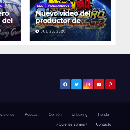
RO
DLC
VIDEOJUEGOS
ero
Nuevo video del
 del
productor de
l 29
DRAGON BALL:
JUL 23, 2026
Sparking! ZERO
dos
detalla el Super
Limit-Breaking NEO
jes
DLC
visiones
Podcast
Opinión
Unboxing
Tienda
¿Quiénes somos?
Contacto