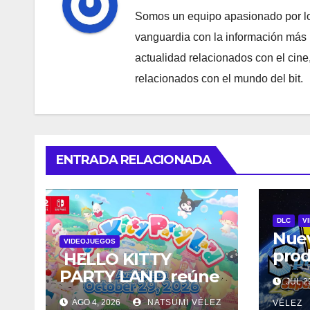
Somos un equipo apasionado por los
vanguardia con la información más 
actualidad relacionados con el cine, 
relacionados con el mundo del bit.
ENTRADA RELACIONADA
DLC
V
Nuev
VIDEOJUEGOS
prod
HELLO KITTY
DRA
PARTY LAND reúne
JUL 23
Spar
a todos tus
AGO 4, 2026
NATSUMI VÉLEZ
deta
VÉLEZ