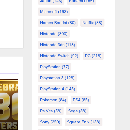
Japón
(143)
Konami
(156)
Microsoft
(193)
Namco Bandai
(80)
Netflix
(88)
Nintendo
(300)
Nintendo 3ds
(113)
Nintendo Switch
(92)
PC
(218)
PlayStation
(77)
Playstation 3
(128)
PlayStation 4
(145)
Pokemon
(84)
PS4
(85)
Ps Vita
(58)
Sega
(88)
Sony
(250)
Square Enix
(138)