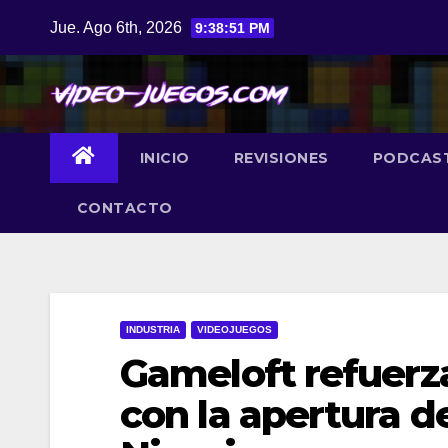
Saltar
Jue. Ago 6th, 2026
9:38:52 PM
al
contenido
INICIO
REVISIONES
PODCAS
CONTACTO
INDUSTRIA
VIDEOJUEGOS
Gameloft refuerza
con la apertura d