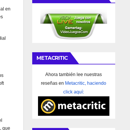
al en
es
ial
METACRITIC
Ahora también lee nuestras
os
reseñas en
Metacritic, haciendo
ft
click aquí:
el
, que