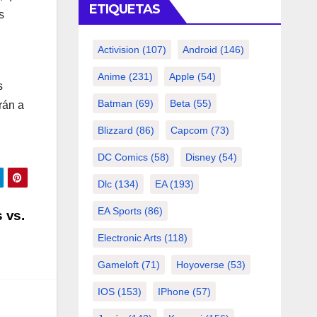
ETIQUETAS
s
Activision
(107)
Android
(146)
Anime
(231)
Apple
(54)
s
Batman
(69)
Beta
(55)
rán a
Blizzard
(86)
Capcom
(73)
DC Comics
(58)
Disney
(54)
Dlc
(134)
EA
(193)
EA Sports
(86)
 vs.
Electronic Arts
(118)
Gameloft
(71)
Hoyoverse
(53)
IOS
(153)
IPhone
(57)