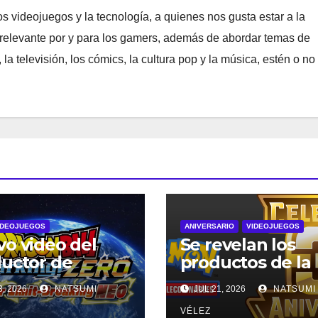
 videojuegos y la tecnología, a quienes nos gusta estar a la
relevante por y para los gamers, además de abordar temas de
la televisión, los cómics, la cultura pop y la música, estén o no
IDEOJUEGOS
ANIVERSARIO
VIDEOJUEGOS
o video del
Se revelan los
uctor de
productos de la
GON BALL:
expansión
, 2026
NATSUMI
JUL 21, 2026
NATSUMI
king! ZERO
conmemorativa
lla el Super
Celebración 30.º
VÉLEZ