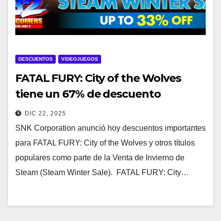
DESCUENTOS
VIDEOJUEGOS
FATAL FURY: City of the Wolves
tiene un 67% de descuento
durante la Venta de Invierno de
DIC 22, 2025
Steam
SNK Corporation anunció hoy descuentos importantes
para FATAL FURY: City of the Wolves y otros títulos
populares como parte de la Venta de Invierno de
Steam (Steam Winter Sale). FATAL FURY: City…