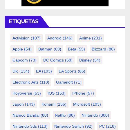
ETIQUETAS
Activision
(107)
Android
(146)
Anime
(231)
Apple
(54)
Batman
(69)
Beta
(55)
Blizzard
(86)
Capcom
(73)
DC Comics
(58)
Disney
(54)
Dlc
(134)
EA
(193)
EA Sports
(86)
Electronic Arts
(118)
Gameloft
(71)
Hoyoverse
(53)
IOS
(153)
IPhone
(57)
Japón
(143)
Konami
(156)
Microsoft
(193)
Namco Bandai
(80)
Netflix
(88)
Nintendo
(300)
Nintendo 3ds
(113)
Nintendo Switch
(92)
PC
(218)