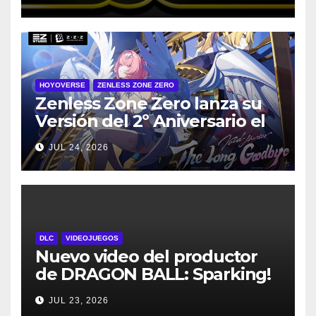
de julio
HOYOVERSE
ZENLESS ZONE ZERO
Zenless Zone Zero lanza su
Versión del 2º Aniversario el
29 de julio – con regalos para
JUL 24, 2026
todos los jugadores y nuevos
personajes
DLC
VIDEOJUEGOS
Nuevo video del productor
de DRAGON BALL: Sparking!
ZERO detalla el Super Limit-
JUL 23, 2026
Breaking NEO DLC