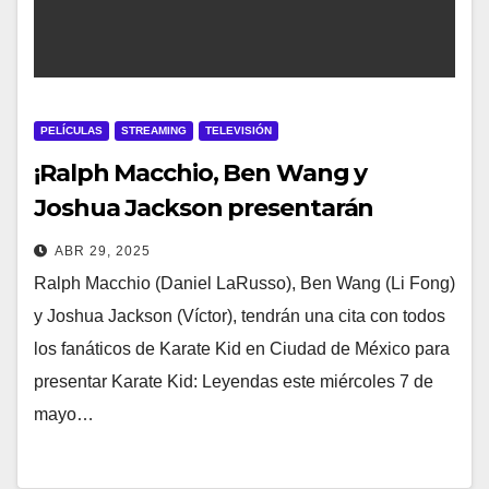
PELÍCULAS
STREAMING
TELEVISIÓN
¡Ralph Macchio, Ben Wang y
Joshua Jackson presentarán
«Karate Kid: Leyendas» en Ciudad
ABR 29, 2025
de México!
Ralph Macchio (Daniel LaRusso), Ben Wang (Li Fong)
y Joshua Jackson (Víctor), tendrán una cita con todos
los fanáticos de Karate Kid en Ciudad de México para
presentar Karate Kid: Leyendas este miércoles 7 de
mayo…