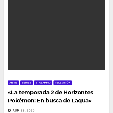
ANIME
SERIES
STREAMING
TELEVISIÓN
«La temporada 2 de Horizontes
Pokémon: En busca de Laqua»
Parte 2 ya está disponible en Netflix
ABR 29, 2025