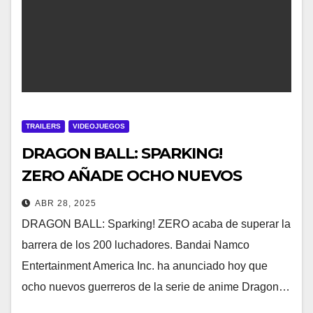
TRAILERS
VIDEOJUEGOS
DRAGON BALL: SPARKING!
ZERO AÑADE OCHO NUEVOS
PERSONAJES JUGABLES DE
ABR 28, 2025
DRAGON BALL DAIMA
DRAGON BALL: Sparking! ZERO acaba de superar la
barrera de los 200 luchadores. Bandai Namco
Entertainment America Inc. ha anunciado hoy que
ocho nuevos guerreros de la serie de anime Dragon…