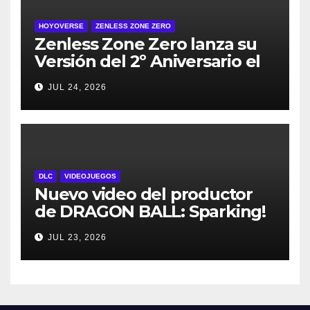
HOYOVERSE
ZENLESS ZONE ZERO
Zenless Zone Zero lanza su
Versión del 2º Aniversario el
29 de julio – con regalos para
JUL 24, 2026
todos los jugadores y nuevos
personajes
DLC
VIDEOJUEGOS
Nuevo video del productor
de DRAGON BALL: Sparking!
ZERO detalla el Super Limit-
JUL 23, 2026
Breaking NEO DLC