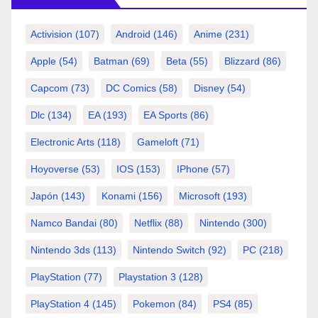
Activision
(107)
Android
(146)
Anime
(231)
Apple
(54)
Batman
(69)
Beta
(55)
Blizzard
(86)
Capcom
(73)
DC Comics
(58)
Disney
(54)
Dlc
(134)
EA
(193)
EA Sports
(86)
Electronic Arts
(118)
Gameloft
(71)
Hoyoverse
(53)
IOS
(153)
IPhone
(57)
Japón
(143)
Konami
(156)
Microsoft
(193)
Namco Bandai
(80)
Netflix
(88)
Nintendo
(300)
Nintendo 3ds
(113)
Nintendo Switch
(92)
PC
(218)
PlayStation
(77)
Playstation 3
(128)
PlayStation 4
(145)
Pokemon
(84)
PS4
(85)