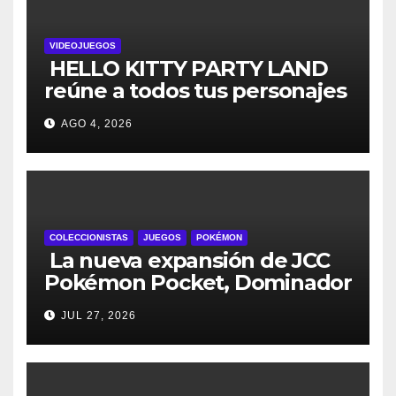
VIDEOJUEGOS
HELLO KITTY PARTY LAND
reúne a todos tus personajes
favoritos en un solo lugar; ya
AGO 4, 2026
están disponibles las
preventas digitales
COLECCIONISTAS
JUEGOS
POKÉMON
La nueva expansión de JCC
Pokémon Pocket, Dominador
de los Cielos, se lanza el 29
JUL 27, 2026
de julio