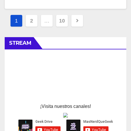
Navegación
1
2
…
10
de
entradas
STREAM
¡Visita nuestros canales!