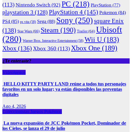
PC
(218)
(113)
Nintendo Switch
(92)
PlayStation
(77)
PlayStation 4
(145)
playstation 3
(128)
Pokemon
(84)
Sony
(250)
square Enix
PS4
(85)
Sega
(88)
ps vita
(58)
Ubisoft
Steam
(190)
(138)
Star Wars
(66)
Trailer
(64)
(280)
Wii U
(183)
Warner Bros. Interactive Entertainment
(58)
Xbox One
(189)
Xbox
(136)
Xbox 360
(113)
¿Te enteraste?
Videojuegos
HELLO KITTY PARTY LAND reúne a todos tus personajes
favoritos en un solo lugar; ya están disponibles las preventas
digitales
Ago 4, 2026
Coleccionistas
Juegos
Pokémon
La nueva expansión de JCC Pokémon Pocket, Dominador de
los Cielos, se lanza el 29 de julio