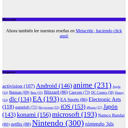
Metacritic
Ahora también lee nuestras reseñas en
Metacritic, haciendo click
aquí:
Etiquetas
anime
(231)
Android
(146)
activision
(107)
Apple
Blizzard
(86)
Capcom
(73)
Batman
(69)
(54)
Beta
(55)
DC Comics
(58)
Disney
EA
(193)
dlc
(134)
Electronic Arts
EA Sports
(86)
(54)
iOS
(153)
Japón
(118)
gameloft
(71)
iPhone
(57)
Hoyoverse
(53)
microsoft
(193)
konami
(156)
(143)
Namco Bandai
Nintendo
(300)
nintendo 3ds
netflix
(88)
(80)