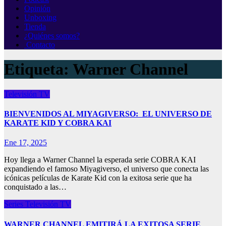
Opinión
Unboxing
Tienda
¿Quiénes somos?
Contacto
Etiqueta:
Warner Channel
Televisión
TV
BIENVENIDOS AL MIYAGIVERSO: EL UNIVERSO DE
KARATE KID Y COBRA KAI
Ene 17, 2025
Hoy llega a Warner Channel la esperada serie COBRA KAI
expandiendo el famoso Miyagiverso, el universo que conecta las
icónicas películas de Karate Kid con la exitosa serie que ha
conquistado a las…
Series
Televisión
TV
WARNER CHANNEL EMITIRÁ LA EXITOSA SERIE