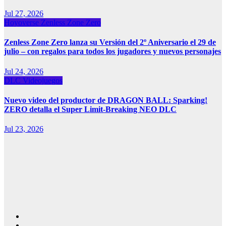
Jul 27, 2026
Hoyoverse
Zenless Zone Zero
Zenless Zone Zero lanza su Versión del 2º Aniversario el 29 de
julio – con regalos para todos los jugadores y nuevos personajes
Jul 24, 2026
DLC
Videojuegos
Nuevo video del productor de DRAGON BALL: Sparking!
ZERO detalla el Super Limit-Breaking NEO DLC
Jul 23, 2026