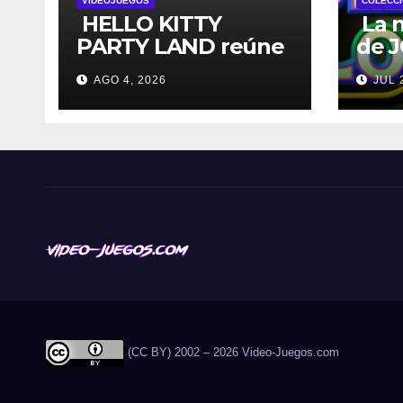
VIDEOJUEGOS
COLECCI
HELLO KITTY
La 
PARTY LAND reúne
de 
a todos tus
Poc
AGO 4, 2026
JUL 
personajes favoritos
de l
en un solo lugar; ya
lanz
están disponibles
las preventas
digitales
(CC BY) 2002 – 2026 Video-Juegos.com