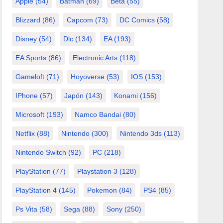
Apple
(54)
Batman
(69)
Beta
(55)
Blizzard
(86)
Capcom
(73)
DC Comics
(58)
Disney
(54)
Dlc
(134)
EA
(193)
EA Sports
(86)
Electronic Arts
(118)
Gameloft
(71)
Hoyoverse
(53)
IOS
(153)
IPhone
(57)
Japón
(143)
Konami
(156)
Microsoft
(193)
Namco Bandai
(80)
Netflix
(88)
Nintendo
(300)
Nintendo 3ds
(113)
Nintendo Switch
(92)
PC
(218)
PlayStation
(77)
Playstation 3
(128)
PlayStation 4
(145)
Pokemon
(84)
PS4
(85)
Ps Vita
(58)
Sega
(88)
Sony
(250)