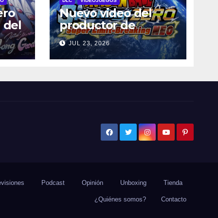
RO
DLC
VIDEOJUEGOS
ero
Nuevo video del
 del
productor de
l 29
DRAGON BALL:
JUL 23, 2026
Sparking! ZERO
dos
detalla el Super
Limit-Breaking NEO
jes
DLC
visiones
Podcast
Opinión
Unboxing
Tienda
¿Quiénes somos?
Contacto