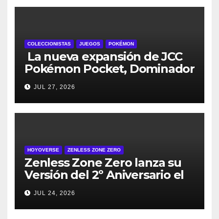
COLECCIONISTAS
JUEGOS
POKÉMON
La nueva expansión de JCC
Pokémon Pocket, Dominador
de los Cielos, se lanza el 29
JUL 27, 2026
de julio
HOYOVERSE
ZENLESS ZONE ZERO
Zenless Zone Zero lanza su
Versión del 2º Aniversario el
29 de julio – con regalos para
JUL 24, 2026
todos los jugadores y nuevos
personajes