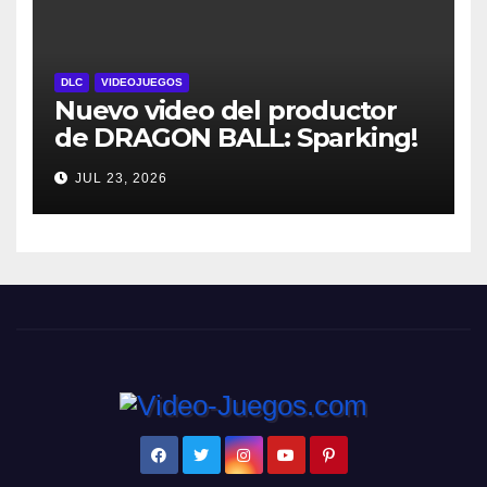
DLC
VIDEOJUEGOS
Nuevo video del productor
de DRAGON BALL: Sparking!
ZERO detalla el Super Limit-
JUL 23, 2026
Breaking NEO DLC