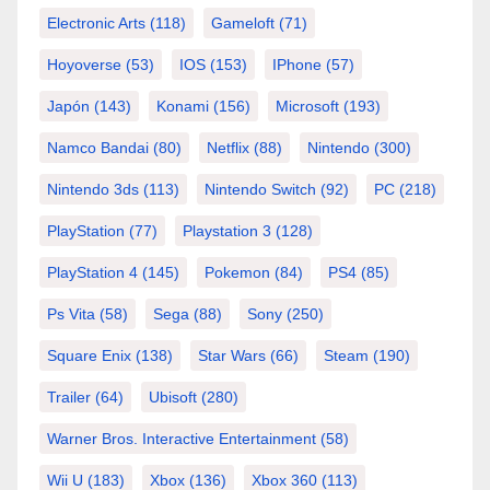
Electronic Arts
(118)
Gameloft
(71)
Hoyoverse
(53)
IOS
(153)
IPhone
(57)
Japón
(143)
Konami
(156)
Microsoft
(193)
Namco Bandai
(80)
Netflix
(88)
Nintendo
(300)
Nintendo 3ds
(113)
Nintendo Switch
(92)
PC
(218)
PlayStation
(77)
Playstation 3
(128)
PlayStation 4
(145)
Pokemon
(84)
PS4
(85)
Ps Vita
(58)
Sega
(88)
Sony
(250)
Square Enix
(138)
Star Wars
(66)
Steam
(190)
Trailer
(64)
Ubisoft
(280)
Warner Bros. Interactive Entertainment
(58)
Wii U
(183)
Xbox
(136)
Xbox 360
(113)