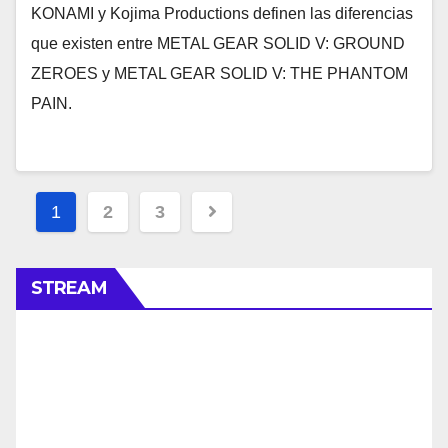
KONAMI y Kojima Productions definen las diferencias
que existen entre METAL GEAR SOLID V: GROUND
ZEROES y METAL GEAR SOLID V: THE PHANTOM
PAIN.
Navegación
1
2
3
de
entradas
STREAM