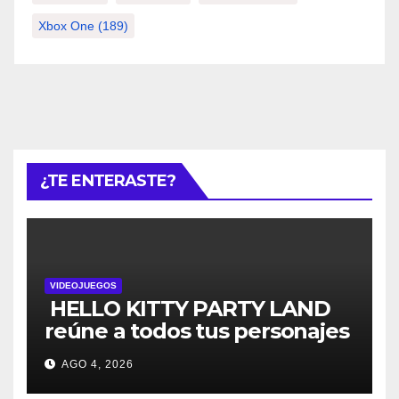
Xbox One
(189)
¿TE ENTERASTE?
VIDEOJUEGOS
HELLO KITTY PARTY LAND
reúne a todos tus personajes
favoritos en un solo lugar; ya
AGO 4, 2026
están disponibles las
preventas digitales