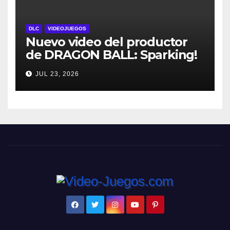
DLC
VIDEOJUEGOS
Nuevo video del productor
de DRAGON BALL: Sparking!
ZERO detalla el Super Limit-
JUL 23, 2026
Breaking NEO DLC