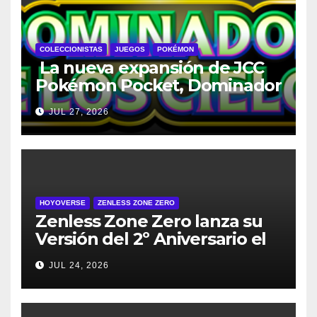
COLECCIONISTAS
JUEGOS
POKÉMON
La nueva expansión de JCC
Pokémon Pocket, Dominador
de los Cielos, se lanza el 29
JUL 27, 2026
de julio
HOYOVERSE
ZENLESS ZONE ZERO
Zenless Zone Zero lanza su
Versión del 2º Aniversario el
29 de julio – con regalos para
JUL 24, 2026
todos los jugadores y nuevos
personajes