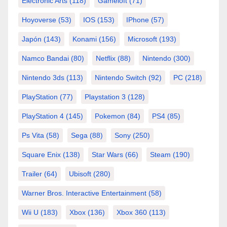
Electronic Arts
(118)
Gameloft
(71)
Hoyoverse
(53)
IOS
(153)
IPhone
(57)
Japón
(143)
Konami
(156)
Microsoft
(193)
Namco Bandai
(80)
Netflix
(88)
Nintendo
(300)
Nintendo 3ds
(113)
Nintendo Switch
(92)
PC
(218)
PlayStation
(77)
Playstation 3
(128)
PlayStation 4
(145)
Pokemon
(84)
PS4
(85)
Ps Vita
(58)
Sega
(88)
Sony
(250)
Square Enix
(138)
Star Wars
(66)
Steam
(190)
Trailer
(64)
Ubisoft
(280)
Warner Bros. Interactive Entertainment
(58)
Wii U
(183)
Xbox
(136)
Xbox 360
(113)