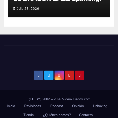
ZERO detalla el Super Limit-
JUL 23, 2026
Breaking NEO DLC
(CC BY) 2002 – 2026 Video-Juegos.com
Inicio
Revisiones
Podcast
Opinión
Unboxing
Tienda
¿Quiénes somos?
Contacto