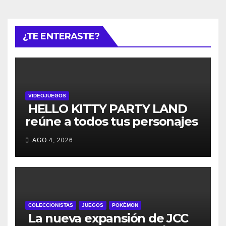
¿TE ENTERASTE?
VIDEOJUEGOS
HELLO KITTY PARTY LAND
reúne a todos tus personajes
favoritos en un solo lugar; ya
AGO 4, 2026
están disponibles las
preventas digitales
COLECCIONISTAS
JUEGOS
POKÉMON
La nueva expansión de JCC