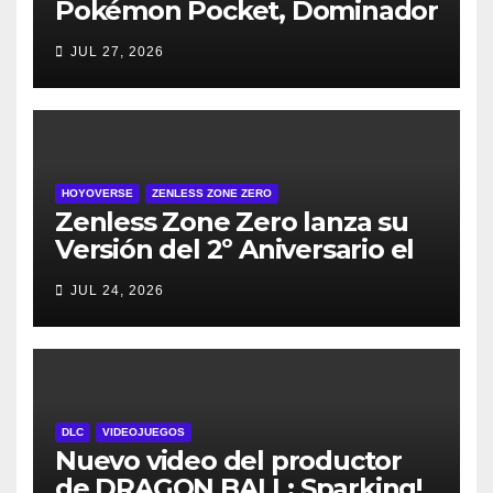
Pokémon Pocket, Dominador
de los Cielos, se lanza el 29
JUL 27, 2026
de julio
HOYOVERSE
ZENLESS ZONE ZERO
Zenless Zone Zero lanza su
Versión del 2º Aniversario el
29 de julio – con regalos para
JUL 24, 2026
todos los jugadores y nuevos
personajes
DLC
VIDEOJUEGOS
Nuevo video del productor
de DRAGON BALL: Sparking!