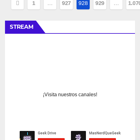
Navegación
1
…
927
928
929
…
1.07
de
entradas
STREAM
¡Visita nuestros canales!