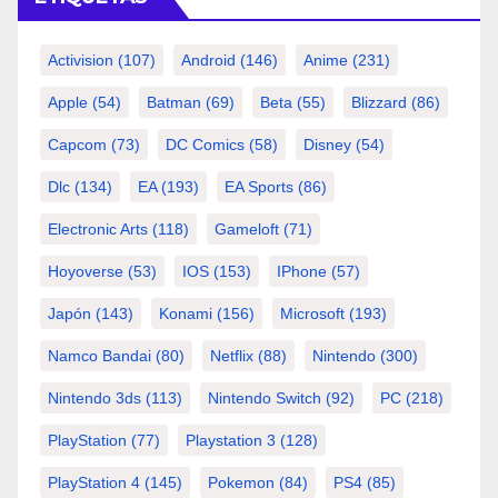
Activision
(107)
Android
(146)
Anime
(231)
Apple
(54)
Batman
(69)
Beta
(55)
Blizzard
(86)
Capcom
(73)
DC Comics
(58)
Disney
(54)
Dlc
(134)
EA
(193)
EA Sports
(86)
Electronic Arts
(118)
Gameloft
(71)
Hoyoverse
(53)
IOS
(153)
IPhone
(57)
Japón
(143)
Konami
(156)
Microsoft
(193)
Namco Bandai
(80)
Netflix
(88)
Nintendo
(300)
Nintendo 3ds
(113)
Nintendo Switch
(92)
PC
(218)
PlayStation
(77)
Playstation 3
(128)
PlayStation 4
(145)
Pokemon
(84)
PS4
(85)