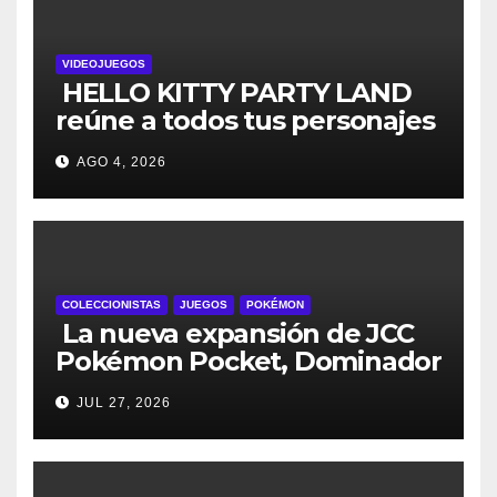
VIDEOJUEGOS
HELLO KITTY PARTY LAND
reúne a todos tus personajes
favoritos en un solo lugar; ya
AGO 4, 2026
están disponibles las
preventas digitales
COLECCIONISTAS
JUEGOS
POKÉMON
La nueva expansión de JCC
Pokémon Pocket, Dominador
de los Cielos, se lanza el 29
JUL 27, 2026
de julio