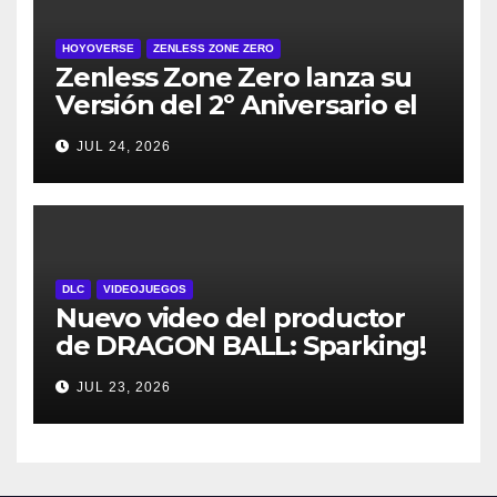
HOYOVERSE
ZENLESS ZONE ZERO
Zenless Zone Zero lanza su
Versión del 2º Aniversario el
29 de julio – con regalos para
JUL 24, 2026
todos los jugadores y nuevos
personajes
DLC
VIDEOJUEGOS
Nuevo video del productor
de DRAGON BALL: Sparking!
ZERO detalla el Super Limit-
JUL 23, 2026
Breaking NEO DLC