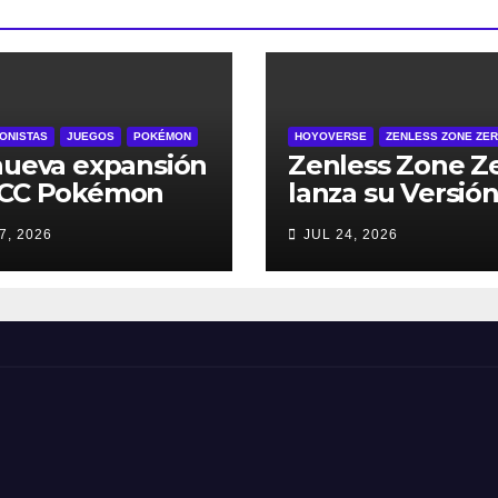
ONISTAS
JUEGOS
POKÉMON
HOYOVERSE
ZENLESS ZONE ZE
nueva expansión
Zenless Zone Z
JCC Pokémon
lanza su Versión
ket, Dominador
2º Aniversario e
7, 2026
JUL 24, 2026
os Cielos, se
de julio – con
a el 29 de julio
regalos para to
los jugadores y
nuevos persona