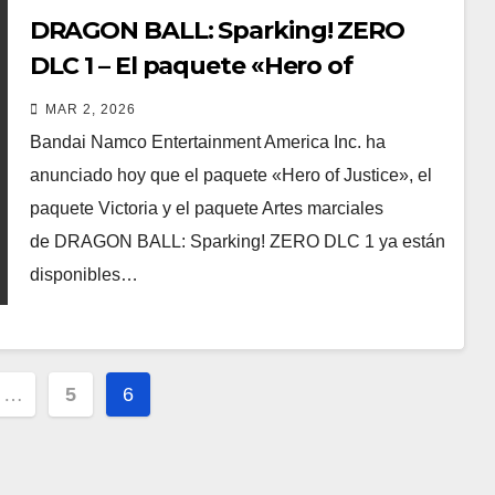
DRAGON BALL: Sparking! ZERO
DLC 1 – El paquete «Hero of
Justice» ya está disponible
MAR 2, 2026
Bandai Namco Entertainment America Inc. ha
anunciado hoy que el paquete «Hero of Justice», el
paquete Victoria y el paquete Artes marciales
de DRAGON BALL: Sparking! ZERO DLC 1 ya están
disponibles…
ción
…
5
6
s