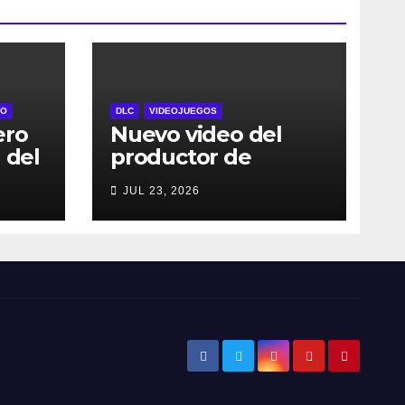
RO
DLC
VIDEOJUEGOS
ero
Nuevo video del
 del
productor de
l 29
DRAGON BALL:
JUL 23, 2026
Sparking! ZERO
dos
detalla el Super
Limit-Breaking NEO
jes
DLC